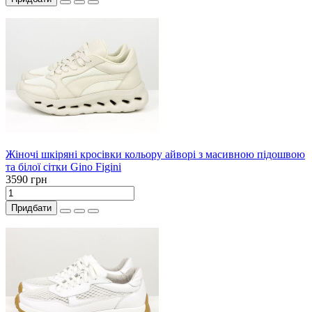
Жіночі шкіряні кросівки кольору айворі з масивною підошвою
та білої сітки Gino Figini
3590 грн
Придбати