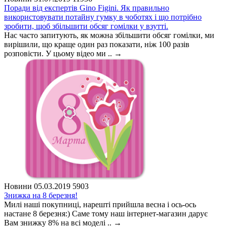
Поради від експертів Gino Figini. Як правильно
використовувати потайну гумку в чоботях і що потрібно
зробити, щоб збільшити обсяг гомілки у взутті.
Нас часто запитують, як можна збільшити обсяг гомілки, ми
вирішили, що краще один раз показати, ніж 100 разів
розповісти. У цьому відео ми ..
→
Новини
05.03.2019
5903
Знижка на 8 березня!
Милі наші покупниці, нарешті прийшла весна і ось-ось
настане 8 березня:) Саме тому наш інтернет-магазин дарує
Вам знижку 8% на всі моделі ..
→