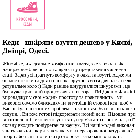
Кеди - шкіряне взуття дешево у Києві,
Дніпрі, Одесі.
Жіночі кеди - ідеальне комфортне взуття, яке з року в рік
набирає все більшої популярності у представниць жіночої
статі. Зараз усі прагнуть комфорту в одязі та взутті. Адже ми
більше половини дня на ногах і зручне взуття для нас - це як
рятувальне коло :) Кеди раніше шнурувалися шнурками і це
був дуже тривалий процес одягання, зараз ТМ Джино Фіджіні
впроваджує у свої модель простоту та практичність - ми
використовуємо блискавку на внутрішній стороні кед, щоб у
Вас не було постійних проблем з одяганням. Буквально кілька
секунд, і Ви вже готові підкорювати новий день. Підошва при
виготовленні використовується супер м'яка та еластична, до її
складу входять поліуретан та каучук. Всі наші моделі виконані
з натуральної шкіри із вставками з перфорованої натуральної
шкіри або наша новинка цього року - стьобані вставки з