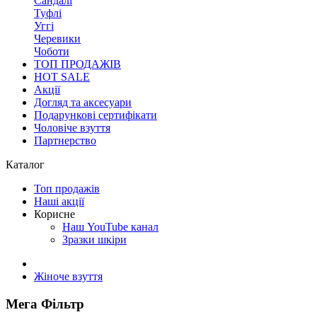
Сандалі
Туфлі
Уггі
Черевики
Чоботи
ТОП ПРОДАЖІВ
HOT SALE
Акції
Догляд та аксесуари
Подарункові сертифікати
Чоловіче взуття
Партнерство
Каталог
Топ продажів
Наші акції
Корисне
Наш YouTube канал
Зразки шкіри
Жіноче взуття
Мега Фільтр