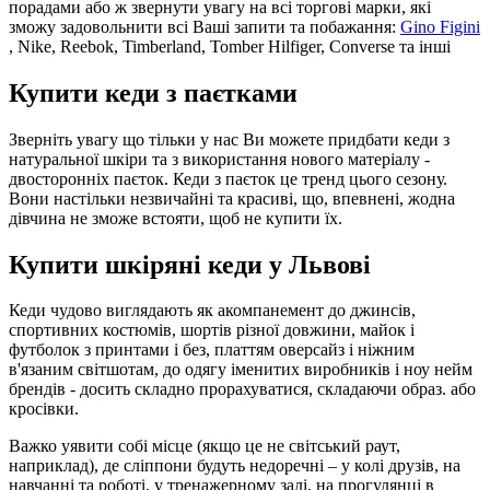
порадами або ж звернути увагу на всі торгові марки, які
зможу задовольнити всі Ваші запити та побажання:
Gino Figini
, Nike, Reebok, Timberland, Tomber Hilfiger, Converse та інші
Купити кеди з паєтками
Зверніть увагу що тільки у нас Ви можете придбати кеди з
натуральної шкіри та з використання нового матеріалу -
двосторонніх паєток. Кеди з паєток це тренд цього сезону.
Вони настільки незвичайні та красиві, що, впевнені, жодна
дівчина не зможе встояти, щоб не купити їх.
Купити шкіряні кеди у Львові
Кеди чудово виглядають як акомпанемент до джинсів,
спортивних костюмів, шортів різної довжини, майок і
футболок з принтами і без, платтям оверсайз і ніжним
в'язаним світшотам, до одягу іменитих виробників і ноу нейм
брендів - досить складно прорахуватися, складаючи образ. або
кросівки.
Важко уявити собі місце (якщо це не світський раут,
наприклад), де сліппони будуть недоречні – у колі друзів, на
навчанні та роботі, у тренажерному залі, на прогулянці в