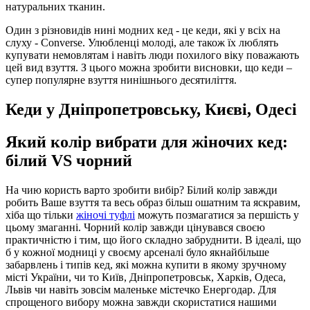
натуральних тканин.
Один з різновидів нині модних кед - це кеди, які у всіх на
слуху - Converse. Улюбленці молоді, але також їх люблять
купувати немовлятам і навіть люди похилого віку поважають
цей вид взуття. З цього можна зробити висновки, що кеди –
супер популярне взуття нинішнього десятиліття.
Кеди у Дніпропетровську, Києві, Одесі
Який колір вибрати для жіночих кед:
білий VS чорний
На чию користь варто зробити вибір? Білий колір завжди
робить Ваше взуття та весь образ більш ошатним та яскравим,
хіба що тільки
жіночі туфлі
можуть позмагатися за першість у
цьому змаганні. Чорний колір завжди цінувався своєю
практичністю і тим, що його складно забруднити. В ідеалі, що
б у кожної модниці у своєму арсеналі було якнайбільше
забарвлень і типів кед, які можна купити в якому зручному
місті України, чи то Київ, Дніпропетровськ, Харків, Одеса,
Львів чи навіть зовсім маленьке містечко Енергодар. Для
спрощеного вибору можна завжди скористатися нашими