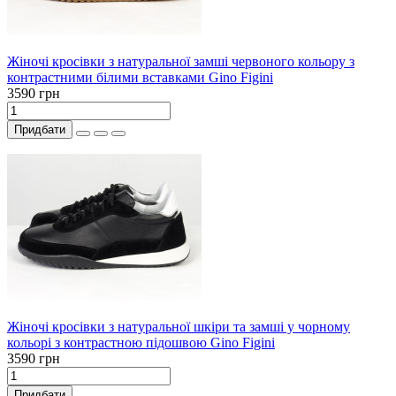
Жіночі кросівки з натуральної замші червоного кольору з
контрастними білими вставками Gino Figini
3590 грн
Придбати
Жіночі кросівки з натуральної шкіри та замші у чорному
кольорі з контрастною підошвою Gino Figini
3590 грн
Придбати