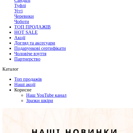
Сандалі
Туфлі
Уггі
Черевики
Чоботи
ТОП ПРОДАЖІВ
HOT SALE
Акції
Догляд та аксесуари
Подарункові сертифікати
Чоловіче взуття
Партнерство
Каталог
Топ продажів
Наші акції
Корисне
Наш YouTube канал
Зразки шкіри