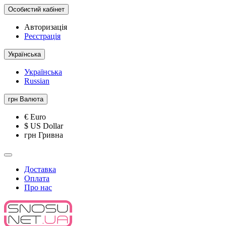
Особистий кабінет
Авторизація
Реєстрація
Українська
Українська
Russian
грн
Валюта
€ Euro
$ US Dollar
грн Гривна
Доставка
Оплата
Про нас