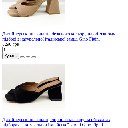
Дизайнерські шльопанці бежевого кольору на обтяжному
підборі з натуральної італійської замші Gino Figini
3290 грн
Купить
Дизайнерські шльопанці чорного кольору на обтяжних
підборах з натуральної італійської замші Gino Figini