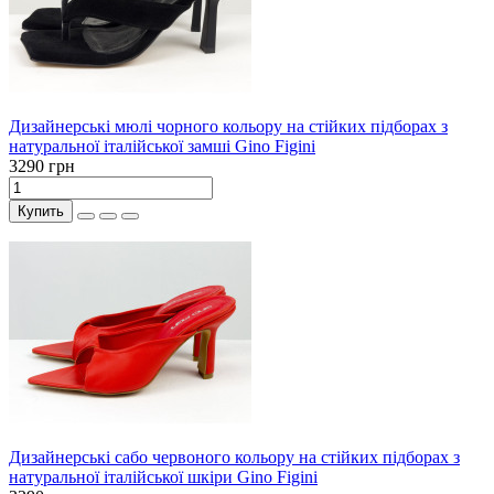
Дизайнерські мюлі чорного кольору на стійких підборах з
натуральної італійської замші Gino Figini
3290 грн
Купить
Дизайнерські сабо червоного кольору на стійких підборах з
натуральної італійської шкіри Gino Figini