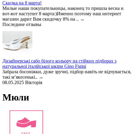
Скидка на 8 марта!
Милые наши покупательницы, наконец то пришла весна и
вот-вот наступит 8 марта:)Именно поэтому наш интернет
магазин дарит Вам скидочку 8% на ..
→
Последние отзывы
Дизайнерські сабо білого кольору на стійких підборах з
натуральної італійської шкіри Gino Figini
Забрала босоніжки, дуже зручні, підбор навіть не відчувається,
такі мʼякесенькі..
→
08.05.2025
Вікторія
Мюли