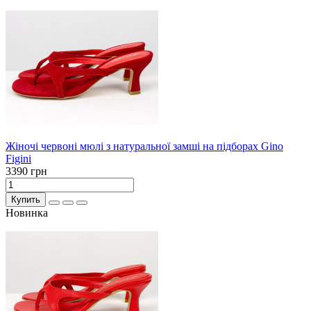
Жіночі червоні мюлі з натуральної замші на підборах Gino
Figini
3390 грн
Купить
Новинка