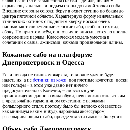
являются пятка и завышенная союзка – деталь, целиком
скрывающая пальцы и подъем стопы до самой точки сгиба.
Внешние стороны союзки берут в охват ступню по бокам до
центра пяточной области. Характерную форму изначальных
этнических ботинок с поднятым кверху носком очень
напоминают современные женские сабо, особенно их вид
сбоку. Но при этом всём, они отлично вписываются во вполне
современные наряды. Классическая модель уместна в
сочетании с casual-джинсами, юбками произвольной длины.
Кожаные сабо на платформе
Днепропетровск и Одесса
Если погода не слишком жаркая, то вполне удачно будет
надеть их, а не
ботинки из кожи
, под плотные колготки, носки
или гольфы – в этом уже давно нет ничего
предосудительного.
Конечно, если взять в учёт
происхождение данного вида обуви, невозможно отказать им
в чрезвычайно гармоничном сочетании с нарядами
фольклорного стиля, поэтому было бы неплохо обзавестись
как минимум каким-нибудь народным аксессуаром,
разговаривающим с сабо, прежде чем эти самые сабо купить.
Обувь сабо Днепропетровск