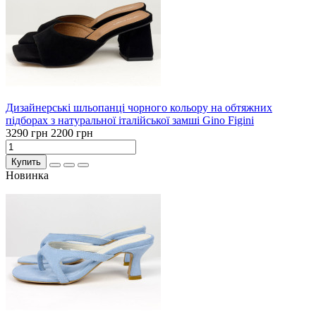
Дизайнерські шльопанці чорного кольору на обтяжних
підборах з натуральної італійської замші Gino Figini
3290 грн
2200 грн
Купить
Новинка