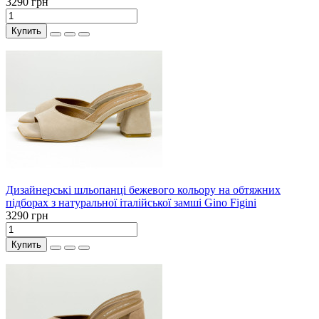
3290 грн
Купить
Дизайнерські шльопанці бежевого кольору на обтяжних
підборах з натуральної італійської замші Gino Figini
3290 грн
Купить