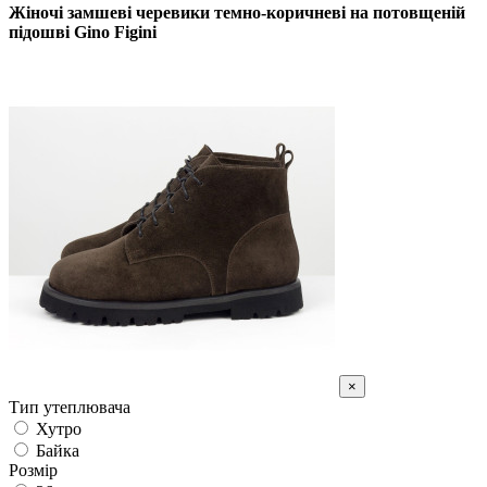
Жіночі замшеві черевики темно-коричневі на потовщеній
підошві Gino Figini
×
Тип утеплювача
Хутро
Байка
Розмір