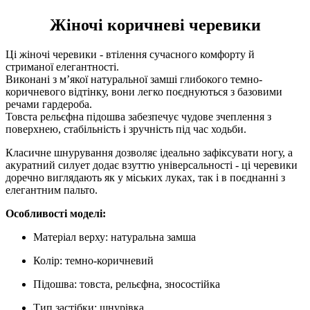
Жіночі коричневі черевики
Ці жіночі черевики - втілення сучасного комфорту й
стриманої елегантності.
Виконані з м’якої натуральної замші глибокого темно-
коричневого відтінку, вони легко поєднуються з базовими
речами гардероба.
Товста рельєфна підошва забезпечує чудове зчеплення з
поверхнею, стабільність і зручність під час ходьби.
Класичне шнурування дозволяє ідеально зафіксувати ногу, а
акуратний силует додає взуттю універсальності - ці черевики
доречно виглядають як у міських луках, так і в поєднанні з
елегантним пальто.
Особливості моделі:
Матеріал верху: натуральна замша
Колір: темно-коричневий
Підошва: товста, рельєфна, зносостійка
Тип застібки: шнурівка