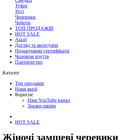
Сандалі
Туфлі
Уггі
Черевики
Чоботи
ТОП ПРОДАЖІВ
HOT SALE
Акції
Догляд та аксесуари
Подарункові сертифікати
Чоловіче взуття
Партнерство
Каталог
Топ продажів
Наші акції
Корисне
Наш YouTube канал
Зразки шкіри
HOT SALE
Жіночі замшеві черевики