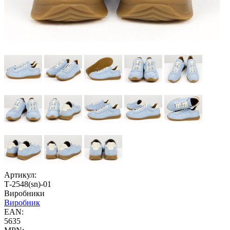
Артикул:
Т-2548(sn)-01
Виробники
Виробник
EAN:
5635