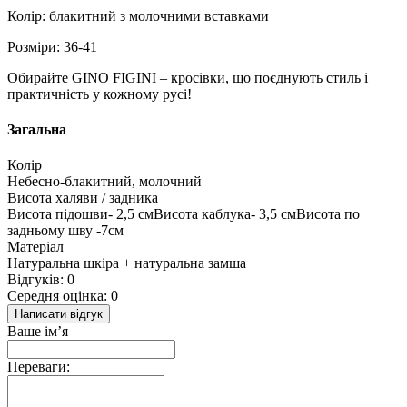
Колір: блакитний з молочними вставками
Розміри: 36-41
Обирайте GINO FIGINI – кросівки, що поєднують стиль і
практичність у кожному русі!
Загальна
Колір
Небесно-блакитний, молочний
Висота халяви / задника
Висота підошви- 2,5 смВисота каблука- 3,5 смВисота по
задньому шву -7см
Матеріал
Натуральна шкіра + натуральна замша
Відгуків: 0
Середня оцінка: 0
Написати відгук
Ваше ім’я
Переваги: