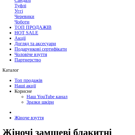
Сандалі
Туфлі
Уггі
Черевики
Чоботи
ТОП ПРОДАЖІВ
HOT SALE
Акції
Догляд та аксесуари
Подарункові сертифікати
Чоловіче взуття
Партнерство
Каталог
Топ продажів
Наші акції
Корисне
Наш YouTube канал
Зразки шкіри
Жіноче взуття
Жіночі замшеві блакитні