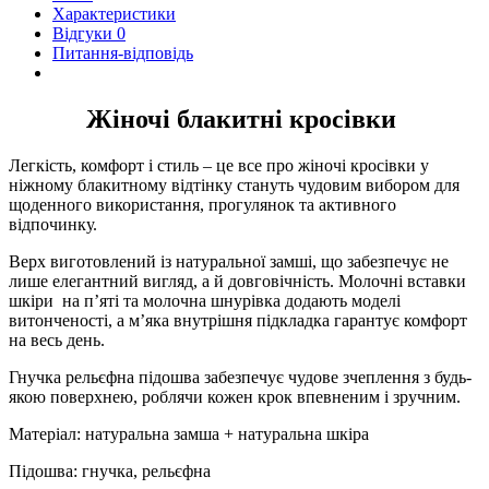
Характеристики
Відгуки
0
Питання-відповідь
Жіночі блакитні кросівки
Легкість, комфорт і стиль – це все про жіночі кросівки у
ніжному блакитному відтінку стануть чудовим вибором для
щоденного використання, прогулянок та активного
відпочинку.
Верх виготовлений із натуральної замші, що забезпечує не
лише елегантний вигляд, а й довговічність. Молочні вставки
шкіри на п’яті та молочна шнурівка додають моделі
витонченості, а м’яка внутрішня підкладка гарантує комфорт
на весь день.
Гнучка рельєфна підошва забезпечує чудове зчеплення з будь-
якою поверхнею, роблячи кожен крок впевненим і зручним.
Матеріал: натуральна замша + натуральна шкіра
Підошва: гнучка, рельєфна