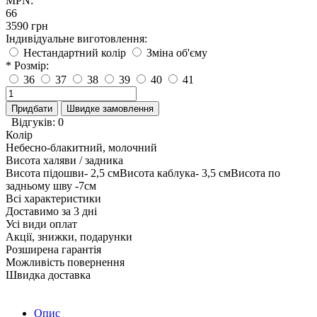
MPN:
66
3590 грн
Індивідуальне виготовлення:
Нестандартний колір
Зміна об'єму
* Розмір:
36
37
38
39
40
41
Придбати
Швидке замовлення
Відгуків: 0
Колір
Небесно-блакитний, молочний
Висота халяви / задника
Висота підошви- 2,5 смВисота каблука- 3,5 смВисота по
задньому шву -7см
Всі характеристики
Доставимо за 3 дні
Усі види оплат
Акції, знижки, подарунки
Розширена гарантія
Можливість повернення
Швидка доставка
Опис