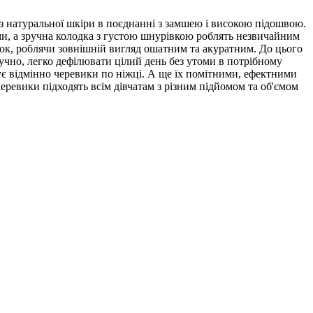
і з натуральної шкіри в поєднанні з замшею і високою підошвою.
и, а зручна колодка з густою шнурівкою роблять незвичайним
жок, роблячи зовнішній вигляд ошатним та акуратним. До цього
учно, легко дефілювати цілий день без утоми в потрібному
ує відмінно черевики по ніжці. А ще їх помітними, ефектними
ревики підходять всім дівчатам з різним підйомом та об'ємом