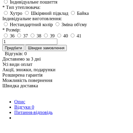
Індивідуальне пошиття
* Тип утеплювача:
Хутро
Шкіряний підклад
Байка
Індивідуальне виготовлення:
Нестандартний колір
Зміна об'єму
* Розмір:
36
37
38
39
40
41
Придбати
Швидке замовлення
Відгуків: 0
Доставимо за 3 дні
Усі види оплат
Акції, знижки, подарунки
Розширена гарантія
Можливість повернення
Швидка доставка
Опис
Відгуки
0
Питання-відповідь