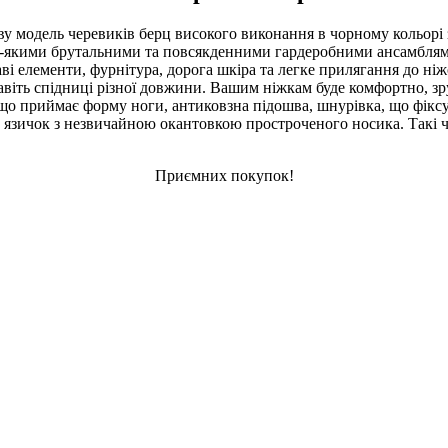
нову модель черевиків берц високого виконання в чорному кольор
ь-якими брутальними та повсякденними гардеробними ансамблям
ві елементи, фурнітура, дорога шкіра та легке прилягання до ні
навіть спідниці різної довжини. Вашим ніжкам буде комфортно, зр
, що приймає форму ноги, антиковзна підошва, шнурівка, що фікс
язичок з незвичайною окантовкою простроченого носика. Такі че
Приємних покупок!