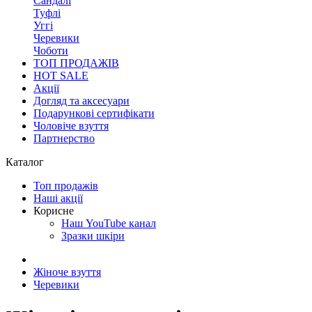
Сандалі
Туфлі
Уггі
Черевики
Чоботи
ТОП ПРОДАЖІВ
HOT SALE
Акції
Догляд та аксесуари
Подарункові сертифікати
Чоловіче взуття
Партнерство
Каталог
Топ продажів
Наші акції
Корисне
Наш YouTube канал
Зразки шкіри
Жіноче взуття
Черевики