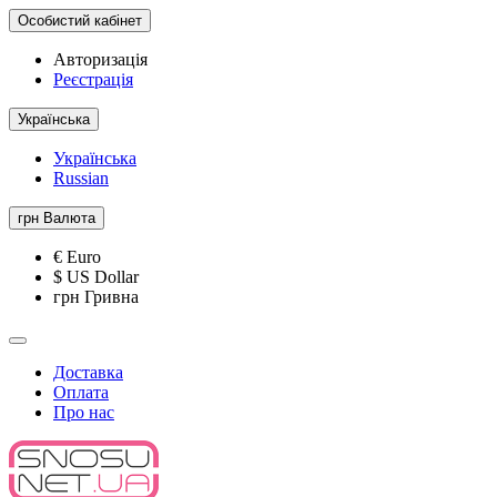
Особистий кабінет
Авторизація
Реєстрація
Українська
Українська
Russian
грн
Валюта
€ Euro
$ US Dollar
грн Гривна
Доставка
Оплата
Про нас