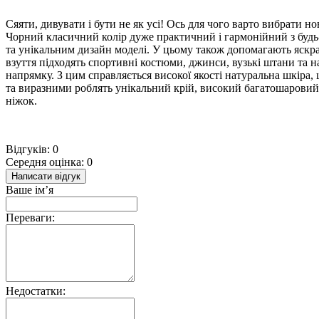
Сяяти, дивувати і бути не як усі! Ось для чого варто вибрати 
Чорний класичний колір дуже практичний і гармонійний з буд
та унікальним дизайн моделі. У цьому також допомагають яскра
взуття підходять спортивні костюми, джинси, вузькі штани та 
напрямку. З цим справляється високої якості натуральна шкіра
та виразними роблять унікальний крій, високий багатошаровий 
ніжок.
Відгуків: 0
Середня оцінка: 0
Написати відгук
Ваше ім’я
Переваги:
Недостатки: