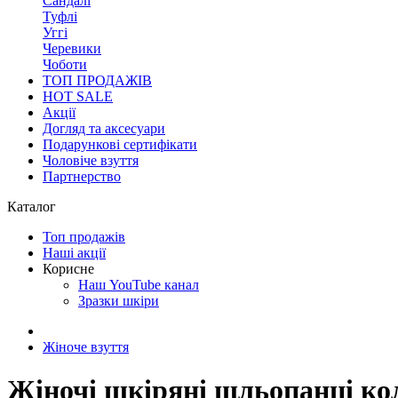
Сандалі
Туфлі
Уггі
Черевики
Чоботи
ТОП ПРОДАЖІВ
HOT SALE
Акції
Догляд та аксесуари
Подарункові сертифікати
Чоловіче взуття
Партнерство
Каталог
Топ продажів
Наші акції
Корисне
Наш YouTube канал
Зразки шкіри
Жіноче взуття
Жіночі шкіряні шльопанці ко