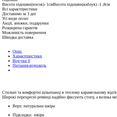
Висота підошви(носок)- 1смВисота підошви(каблук) -1 ,8см
Всі характеристики
Доставимо за 3 дні
Усі види оплат
Акції, знижки, подарунки
Розширена гарантія
Можливість повернення
Швидка доставка
Опис
Характеристики
Відгуки
0
Питання-відповідь
Стильні та комфортні шльопанці в теплому карамельному відтінк
Широкі перехресні ремінці надійно фіксують стопу, а велика ме
Верх: натуральна шкіра
Підкладка: шкіра