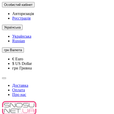
Особистий кабінет
Авторизація
Реєстрація
Українська
Українська
Russian
грн
Валюта
€ Euro
$ US Dollar
грн Гривна
Доставка
Оплата
Про нас