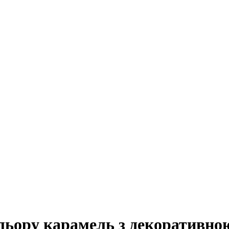
льору карамель з декоративно