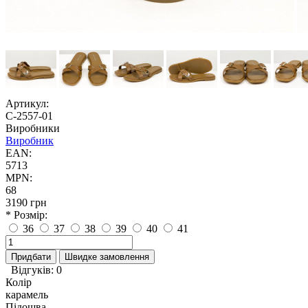
Артикул:
С-2557-01
Виробники
Виробник
EAN:
5713
MPN:
68
3190 грн
* Розмір:
36
37
38
39
40
41
Придбати
Швидке замовлення
Відгуків: 0
Колір
карамель
Підошва