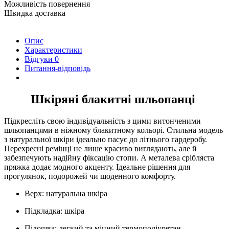
Можливість повернення
Швидка доставка
Опис
Характеристики
Відгуки
0
Питання-відповідь
Шкіряні блакитні шльопанці
Підкресліть свою індивідуальність з цими витонченими
шльопанцями в ніжному блакитному кольорі. Стильна модель
з натуральної шкіри ідеально пасує до літнього гардеробу.
Перехресні ремінці не лише красиво виглядають, але й
забезпечують надійну фіксацію стопи. А металева срібляста
пряжка додає модного акценту. Ідеальне рішення для
прогулянок, подорожей чи щоденного комфорту.
Верх: натуральна шкіра
Підкладка: шкіра
Підошва: легкий та міцний термополіуретан