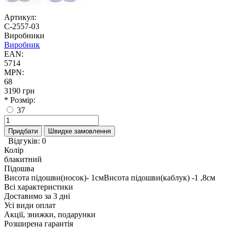
Артикул:
С-2557-03
Виробники
Виробник
EAN:
5714
MPN:
68
3190 грн
* Розмір:
37
Придбати
Швидке замовлення
Відгуків: 0
Колір
блакитний
Підошва
Висота підошви(носок)- 1смВисота підошви(каблук) -1 ,8см
Всі характеристики
Доставимо за 3 дні
Усі види оплат
Акції, знижки, подарунки
Розширена гарантія