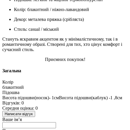
Колір: блакитний / ніжно-лавандовий
Декор: металева пряжка (срібляста)
Стиль: casual / міський
Стануть яскравим акцентом як у мінімалістичному, так і в
романтичному образі. Створені для тих, хто цінує комфорт і
сучасний стиль.
Приємних покупок!
Загальна
Колір
блакитний
Підошва
Висота підошви(носок)- 1смВисота підошви(каблук) -1 ,8см
Відгуків: 0
Середня оцінка: 0
Написати відгук
Ваше ім’я