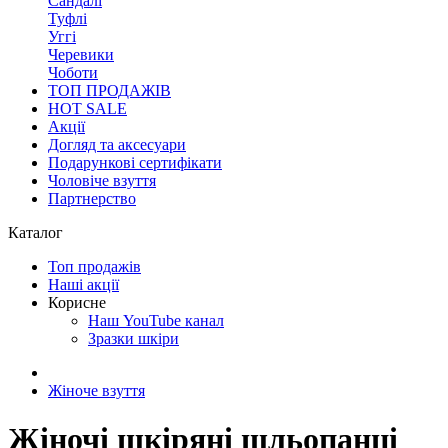
Сандалі
Туфлі
Уггі
Черевики
Чоботи
ТОП ПРОДАЖІВ
HOT SALE
Акції
Догляд та аксесуари
Подарункові сертифікати
Чоловіче взуття
Партнерство
Каталог
Топ продажів
Наші акції
Корисне
Наш YouTube канал
Зразки шкіри
Жіноче взуття
Жіночі шкіряні шльопанці