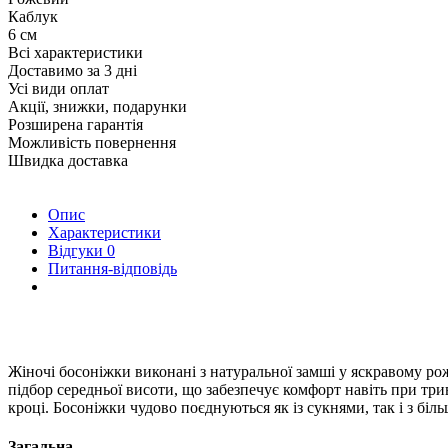
Каблук
6 см
Всі характеристики
Доставимо за 3 дні
Усі види оплат
Акції, знижки, подарунки
Розширена гарантія
Можливість повернення
Швидка доставка
Опис
Характеристики
Відгуки
0
Питання-відповідь
Жіночі босоніжки виконані з натуральної замші у яскравому ро
підбор середньої висоти, що забезпечує комфорт навіть при три
кроці. Босоніжки чудово поєднуються як із сукнями, так і з бі
Загальна