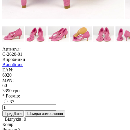
Артикул:
С-2620-01
Виробники
Виробник
EAN:
6020
MPN:
60
3390 грн
* Розмір:
37
Придбати
Швидке замовлення
Відгуків: 0
Колір
Рожевий