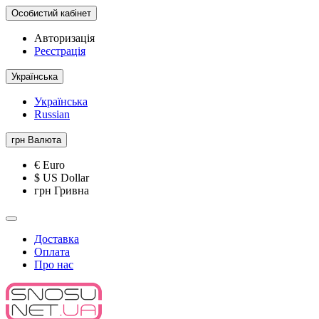
Особистий кабінет
Авторизація
Реєстрація
Українська
Українська
Russian
грн
Валюта
€ Euro
$ US Dollar
грн Гривна
Доставка
Оплата
Про нас