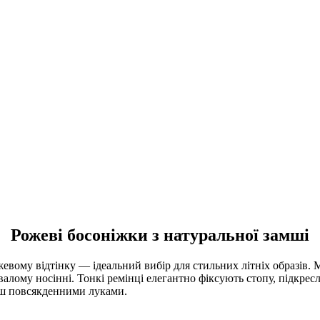
Рожеві босоніжки з натуральної замші
жевому відтінку — ідеальний вибір для стильних літніх образів.
валому носінні. Тонкі ремінці елегантно фіксують стопу, підкрес
льш повсякденними луками.