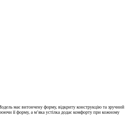
 Модель має витончену форму, відкриту конструкцію та зручний
люючи її форму, а м’яка устілка додає комфорту при кожному