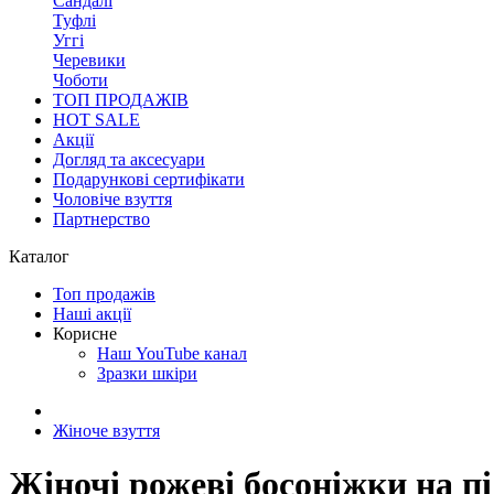
Сандалі
Туфлі
Уггі
Черевики
Чоботи
ТОП ПРОДАЖІВ
HOT SALE
Акції
Догляд та аксесуари
Подарункові сертифікати
Чоловіче взуття
Партнерство
Каталог
Топ продажів
Наші акції
Корисне
Наш YouTube канал
Зразки шкіри
Жіноче взуття
Жіночі рожеві босоніжки на пі