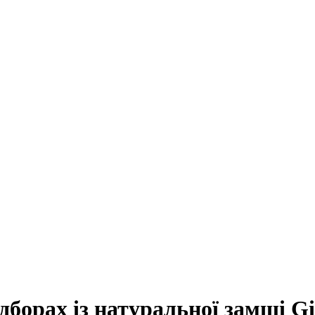
дборах із натуральної замші Gi