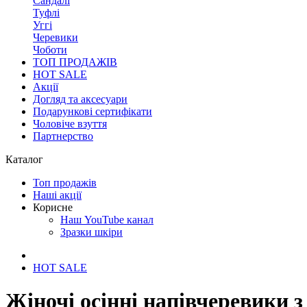
Сандалі
Туфлі
Уггі
Черевики
Чоботи
ТОП ПРОДАЖІВ
HOT SALE
Акції
Догляд та аксесуари
Подарункові сертифікати
Чоловіче взуття
Партнерство
Каталог
Топ продажів
Наші акції
Корисне
Наш YouTube канал
Зразки шкіри
HOT SALE
Жіночі осінні напівчеревики з