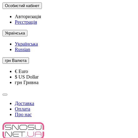
Особистий кабінет
Авторизація
Реєстрація
Українська
Українська
Russian
грн
Валюта
€ Euro
$ US Dollar
грн Гривна
Доставка
Оплата
Про нас