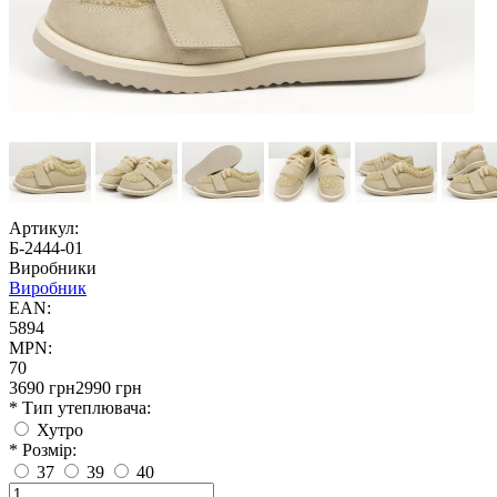
Артикул:
Б-2444-01
Виробники
Виробник
EAN:
5894
MPN:
70
3690 грн
2990 грн
* Тип утеплювача:
Хутро
* Розмір:
37
39
40