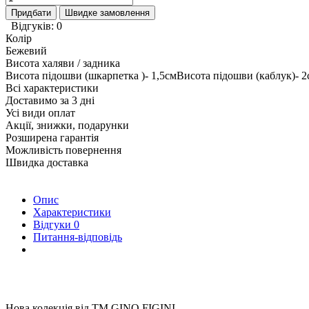
Придбати
Швидке замовлення
Відгуків: 0
Колір
Бежевий
Висота халяви / задника
Висота підошви (шкарпетка )- 1,5смВисота підошви (каблук)- 
Всі характеристики
Доставимо за 3 дні
Усі види оплат
Акції, знижки, подарунки
Розширена гарантія
Можливість повернення
Швидка доставка
Опис
Характеристики
Відгуки
0
Питання-відповідь
Нова колекція від ТМ GINO FIGINI