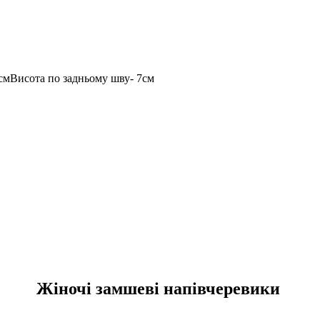
2смВисота по задньому шву- 7см
Жіночі замшеві напівчеревики