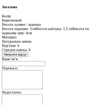
Загальна
Колір
Коричневий
Висота халяви / задника
Висота підошви- 1смВисота каблука- 1,5 смВисота по
задньому шву- 6см
Матеріал
Натуральна замша
Відгуків: 0
Середня оцінка: 0
Написати відгук
Ваше ім’я
Переваги:
Недостатки: