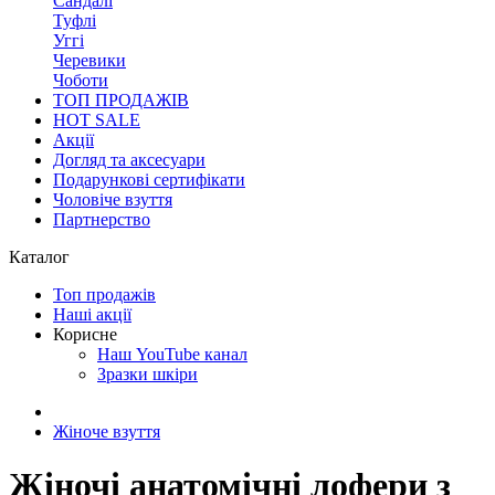
Сандалі
Туфлі
Уггі
Черевики
Чоботи
ТОП ПРОДАЖІВ
HOT SALE
Акції
Догляд та аксесуари
Подарункові сертифікати
Чоловіче взуття
Партнерство
Каталог
Топ продажів
Наші акції
Корисне
Наш YouTube канал
Зразки шкіри
Жіноче взуття
Жіночі анатомічні лофери з