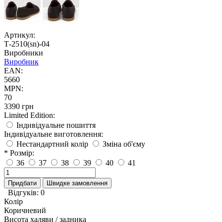
Артикул:
Т-2510(sn)-04
Виробники
Виробник
EAN:
5660
MPN:
70
3390 грн
Limited Edition:
Індивідуальне пошиття
Індивідуальне виготовлення:
Нестандартний колір
Зміна об'єму
* Розмір:
36
37
38
39
40
41
Придбати
Швидке замовлення
Відгуків: 0
Колір
Коричневий
Висота халяви / задника