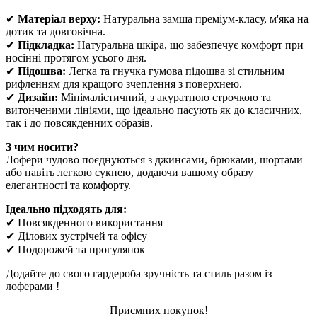
✔
Матеріал верху
:
Натуральна замша преміум-класу, м'яка на
дотик та довговічна.
✔
Підкладк
а:
Натуральна шкіра, що забезпечує комфорт при
носінні протягом усього дня.
✔
Підошва:
Легка та гнучка гумова підошва зі стильним
рифленням для кращого зчеплення з поверхнею.
✔
Дизайн:
Мінімалістичний, з акуратною строчкою та
витонченими лініями, що ідеально пасують як до класичних,
так і до повсякденних образів.
З чим носити?
Лофери чудово поєднуються з джинсами, брюками, шортами
або навіть легкою сукнею, додаючи вашому образу
елегантності та комфорту.
Ідеально підходять для:
✔ Повсякденного використання
✔ Ділових зустрічей та офісу
✔ Подорожей та прогулянок
Додайте до свого гардероба зручність та стиль разом із
лоферами !
Приємних покупок!