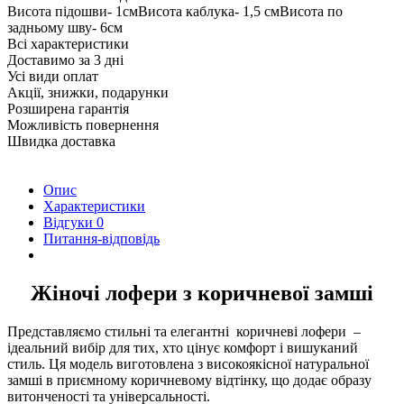
Висота підошви- 1смВисота каблука- 1,5 смВисота по
задньому шву- 6см
Всі характеристики
Доставимо за 3 дні
Усі види оплат
Акції, знижки, подарунки
Розширена гарантія
Можливість повернення
Швидка доставка
Опис
Характеристики
Відгуки
0
Питання-відповідь
Жіночі лофери з коричневої замші
Представляємо стильні та елегантні коричневі лофери –
ідеальний вибір для тих, хто цінує комфорт і вишуканий
стиль. Ця модель виготовлена з високоякісної натуральної
замші в приємному коричневому відтінку, що додає образу
витонченості та універсальності.