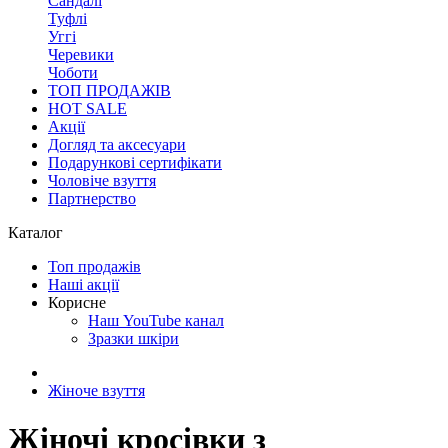
Сандалі
Туфлі
Уггі
Черевики
Чоботи
ТОП ПРОДАЖІВ
HOT SALE
Акції
Догляд та аксесуари
Подарункові сертифікати
Чоловіче взуття
Партнерство
Каталог
Топ продажів
Наші акції
Корисне
Наш YouTube канал
Зразки шкіри
Жіноче взуття
Жіночі кросівки з