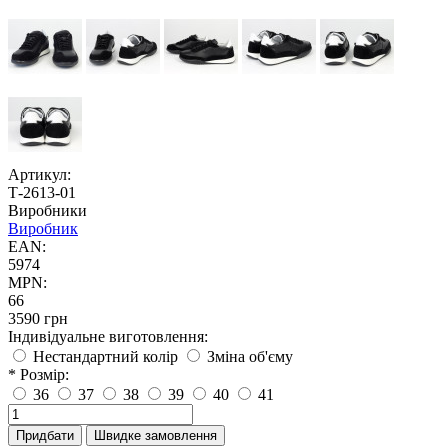
Артикул:
Т-2613-01
Виробники
Виробник
EAN:
5974
MPN:
66
3590 грн
Індивідуальне виготовлення:
Нестандартний колір
Зміна об'єму
* Розмір:
36
37
38
39
40
41
Придбати
Швидке замовлення