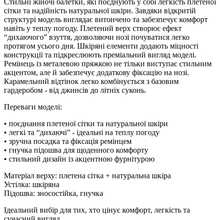
Стильні жіночі балетки, які поєднують у собі легкість плетеної
сітки та надійність натуральної шкіри. Завдяки відкритій
структурі модель виглядає витончено та забезпечує комфорт
навіть у теплу погоду. Плетений верх створює ефект
“дихаючого” взуття, дозволяючи нозі почуватися легко
протягом усього дня. Шкіряні елементи додають міцності
конструкції та підкреслюють преміальний вигляд моделі.
Ремінець із металевою пряжкою не тільки виступає стильним
акцентом, але й забезпечує додаткову фіксацію на нозі.
Карамельний відтінок легко комбінується з базовим
гардеробом - від джинсів до літніх суконь.
Переваги моделі:
• поєднання плетеної сітки та натуральної шкіри
• легкі та “дихаючі” - ідеальні на теплу погоду
• зручна посадка та фіксація ремінцем
• гнучка підошва для щоденного комфорту
• стильний дизайн із акцентною фурнітурою
Матеріал верху: плетена сітка + натуральна шкіра
Устілка: шкіряна
Підошва: зносостійка, гнучка
Ідеальний вибір для тих, хто цінує комфорт, легкість та
сучасний вигляд.