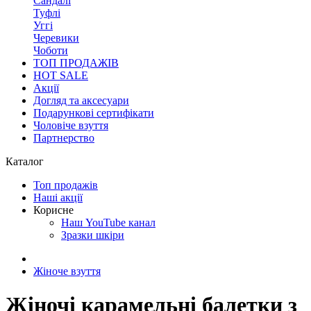
Сандалі
Туфлі
Уггі
Черевики
Чоботи
ТОП ПРОДАЖІВ
HOT SALE
Акції
Догляд та аксесуари
Подарункові сертифікати
Чоловіче взуття
Партнерство
Каталог
Топ продажів
Наші акції
Корисне
Наш YouTube канал
Зразки шкіри
Жіноче взуття
Жіночі карамельні балетки з