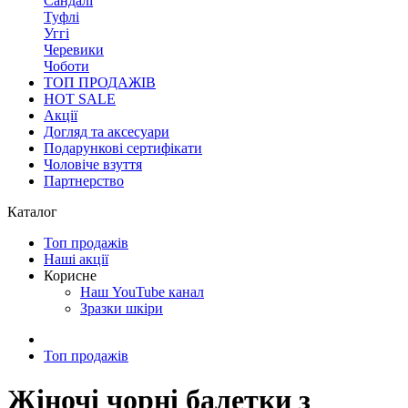
Сандалі
Туфлі
Уггі
Черевики
Чоботи
ТОП ПРОДАЖІВ
HOT SALE
Акції
Догляд та аксесуари
Подарункові сертифікати
Чоловіче взуття
Партнерство
Каталог
Топ продажів
Наші акції
Корисне
Наш YouTube канал
Зразки шкіри
Топ продажів
Жіночі чорні балетки з