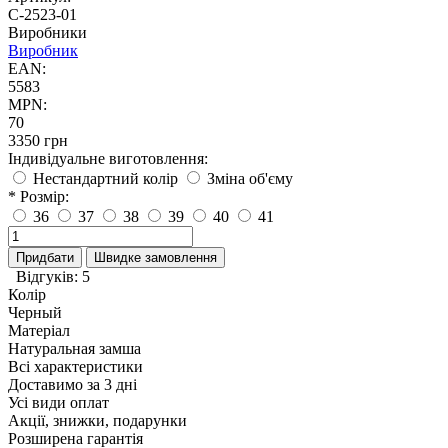
С-2523-01
Виробники
Виробник
EAN:
5583
MPN:
70
3350 грн
Індивідуальне виготовлення:
Нестандартний колір
Зміна об'єму
* Розмір:
36
37
38
39
40
41
Придбати
Швидке замовлення
Відгуків: 5
Колір
Черный
Матеріал
Натуральная замша
Всі характеристики
Доставимо за 3 дні
Усі види оплат
Акції, знижки, подарунки
Розширена гарантія