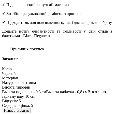
✔ Підошва: легкий і гнучкий матеріал
✔ Застібка: регульований ремінець з пряжкою
✔ Підходить як для повсякденного, так і для вечірнього образу
Додайте нотку елегантності та сміливості у свій стиль з
балетками «Black Elegance»!
Приємних покупок!
Загальна
Колір
Черный
Матеріал
Натуральная замша
Висота підборів
Высота подошвы - 0,3 смВысота каблука - 0,8 смВысота по
заднему шву-10 см
Відгуків: 5
Середня оцінка: 5
Написати відгук