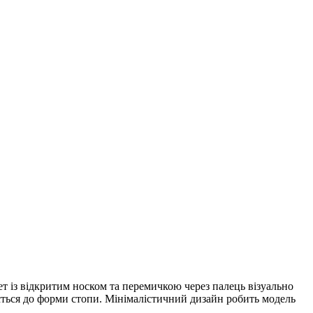
ет із відкритим носком та перемичкою через палець візуально
ється до форми стопи. Мінімалістичний дизайн робить модель