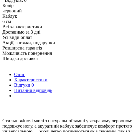
Відгуків: 0
Колір
червоний
Каблук
6 см
Всі характеристики
Доставимо за 3 дні
Усі види оплат
Акції, знижки, подарунки
Розширена гарантія
Можливість повернення
Швидка доставка
Опис
Характеристики
Відгуки
0
Питання-відповідь
Стильні жіночі мюлі з натуральної замші у яскравому червоному
подовжує ногу, а акуратний каблук забезпечує комфорт протяго
універсальною — мюлі легко поєднуються як з сукнями, так і 