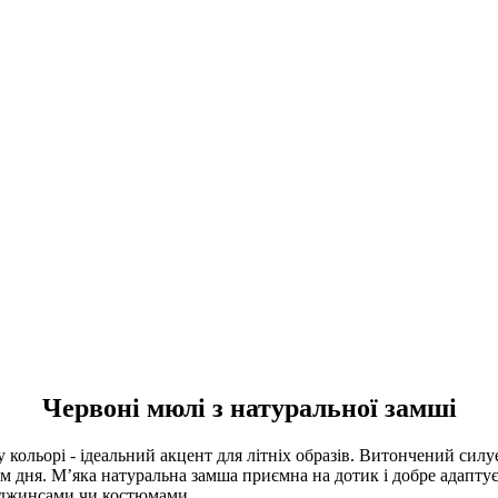
Червоні мюлі з натуральної замші
 кольорі - ідеальний акцент для літніх образів. Витончений силу
м дня. М’яка натуральна замша приємна на дотик і добре адапту
з джинсами чи костюмами.