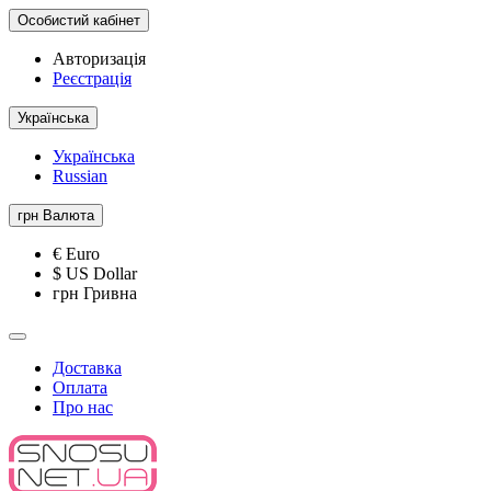
Особистий кабінет
Авторизація
Реєстрація
Українська
Українська
Russian
грн
Валюта
€ Euro
$ US Dollar
грн Гривна
Доставка
Оплата
Про нас