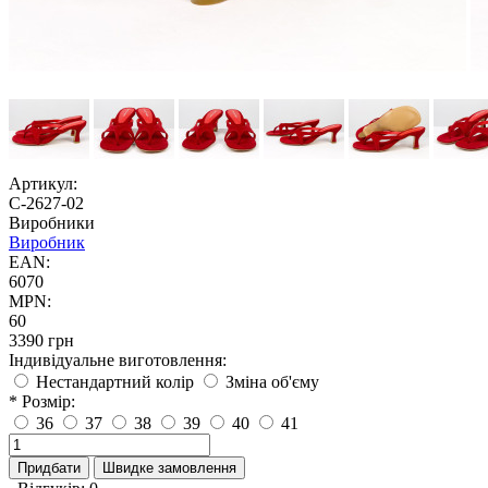
Артикул:
С-2627-02
Виробники
Виробник
EAN:
6070
MPN:
60
3390 грн
Індивідуальне виготовлення:
Нестандартний колір
Зміна об'єму
* Розмір:
36
37
38
39
40
41
Придбати
Швидке замовлення