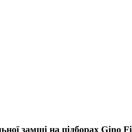
ьної замші на підборах Gino Fi