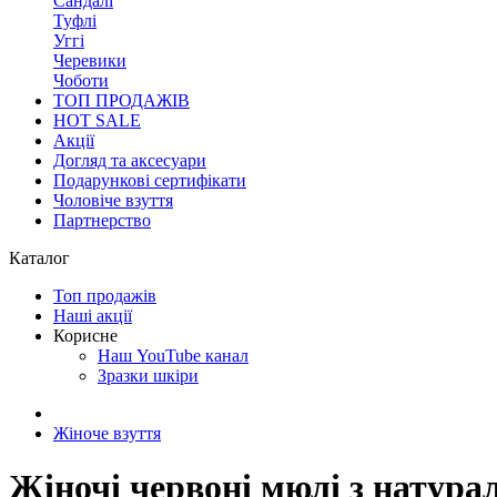
Сандалі
Туфлі
Уггі
Черевики
Чоботи
ТОП ПРОДАЖІВ
HOT SALE
Акції
Догляд та аксесуари
Подарункові сертифікати
Чоловіче взуття
Партнерство
Каталог
Топ продажів
Наші акції
Корисне
Наш YouTube канал
Зразки шкіри
Жіноче взуття
Жіночі червоні мюлі з натурал