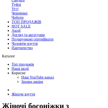
Сандалі
Туфлі
Уггі
Черевики
Чоботи
ТОП ПРОДАЖІВ
HOT SALE
Акції
Догляд та аксесуари
Подарункові сертифікати
Чоловіче взуття
Партнерство
Каталог
Топ продажів
Наші акції
Корисне
Наш YouTube канал
Зразки шкіри
Жіноче взуття
Жіночі босоніжки з