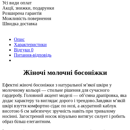
Усі види оплат
Акції, знижки, подарунки
Розширена гарантія
Можливість повернення
Швидка доставка
Опис
Характеристики
Відгуки
0
Питання-відповідь
Жіночі молочні босоніжки
Ефектні жіночі босоніжки з натуральної м’якої шкіри у
молочному кольорі — стильне рішення для сучасного
гардеробу. Головний акцент моделі — об’ємна драпіровка, яка
додає характеру та виглядає дорого і трендово.Завдяки м’якій
шкірі взуття комфортно сідає по нозі, а акуратний каблук
висотою 6 см забезпечує зручність навіть при тривалому
носінні. Загострений носок візуально витягує силует і робить
образ більш елегантним.