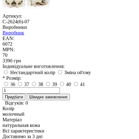
Артикул:
С-2624(6)-07
Виробники
Виробник
EAN:
6072
MPN:
70
3390 грн
Індивідуальне виготовлення:
Нестандартний колір
Зміна об'єму
* Розмір:
36
37
38
39
40
41
Придбати
Швидке замовлення
Відгуків: 0
Колір
молочный
Матеріал
натуральная кожа
Всі характеристики
Доставимо за 3 дні