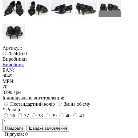
Артикул:
С-2624(6)-01
Виробники
Виробник
EAN:
6049
MPN:
70
3390 грн
Індивідуальне виготовлення:
Нестандартний колір
Зміна об'єму
* Розмір:
36
37
38
39
40
41
Придбати
Швидке замовлення
Відгуків: 0