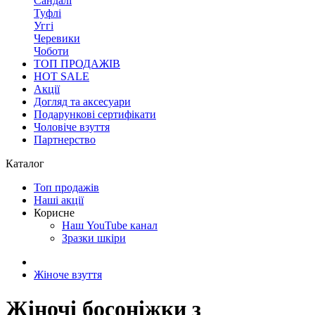
Сандалі
Туфлі
Уггі
Черевики
Чоботи
ТОП ПРОДАЖІВ
HOT SALE
Акції
Догляд та аксесуари
Подарункові сертифікати
Чоловіче взуття
Партнерство
Каталог
Топ продажів
Наші акції
Корисне
Наш YouTube канал
Зразки шкіри
Жіноче взуття
Жіночі босоніжки з