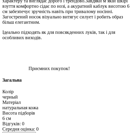
характеру та виглядає дорого і трендово.Завдяки м’якій шкірі
взуття комфортно сідає по нозі, а акуратний каблук висотою 6
см забезпечує зручність навіть при тривалому носінні.
Загострений носок візуально витягує силует і робить образ
більш елегантним.
Ідеально підходять як для повсякденних луків, так і для
особливих виходів.
Приємних покупок!
Загальна
Колір
черный
Матеріал
натуральная кожа
Висота підборів
6 см
Відгуків: 0
Середня оцінка: 0