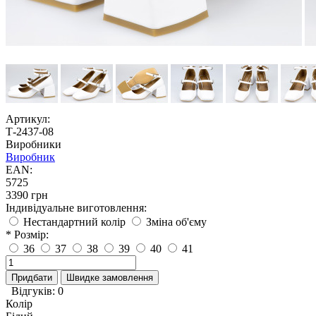
Артикул:
Т-2437-08
Виробники
Виробник
EAN:
5725
3390 грн
Індивідуальне виготовлення:
Нестандартний колір
Зміна об'єму
* Розмір:
36
37
38
39
40
41
Придбати
Швидке замовлення
Відгуків: 0
Колір