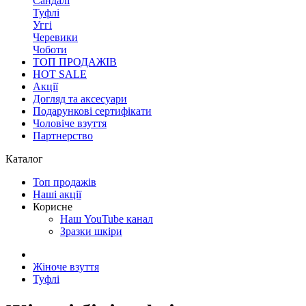
Сандалі
Туфлі
Уггі
Черевики
Чоботи
ТОП ПРОДАЖІВ
HOT SALE
Акції
Догляд та аксесуари
Подарункові сертифікати
Чоловіче взуття
Партнерство
Каталог
Топ продажів
Наші акції
Корисне
Наш YouTube канал
Зразки шкіри
Жіноче взуття
Туфлі