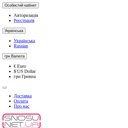
Особистий кабінет
Авторизація
Реєстрація
Українська
Українська
Russian
грн
Валюта
€ Euro
$ US Dollar
грн Гривна
Доставка
Оплата
Про нас