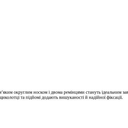
 м’яким округлим носком і двома ремінцями стануть ідеальним з
щиколотці та підйомі додають вишуканості й надійної фіксації.