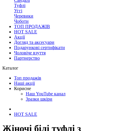
Сандалі
Туфлі
Уггі
Черевики
Чоботи
ТОП ПРОДАЖІВ
HOT SALE
Акції
Догляд та аксесуари
Подарункові сертифікати
Чоловіче взуття
Партнерство
Каталог
Топ продажів
Наші акції
Корисне
Наш YouTube канал
Зразки шкіри
HOT SALE
Жіночі білі туфлі з