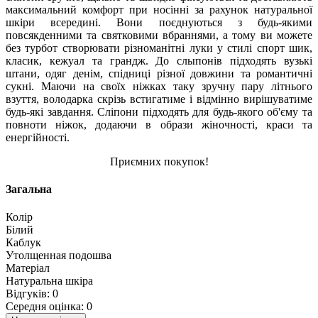
максимальний комфорт при носінні за рахунок натуральної
шкіри всередині. Вони поєднуються з будь-якими
повсякденними та святковими вбраннями, а тому ви можете
без турбот створювати різноманітні луки у стилі спорт шик,
класик, кежуал та грандж. До слыпонів підходять вузькі
штани, одяг денім, спідниці різної довжини та романтичні
сукні. Маючи на своїх ніжках таку зручну пару літнього
взуття, володарка скрізь встигатиме і відмінно вирішуватиме
будь-які завдання. Сліпони підходять для будь-якого об'єму та
повноти ніжок, додаючи в образи жіночності, краси та
енергійності.
Приємних покупок!
Загальна
Колір
Білий
Каблук
Утолщенная подошва
Матеріал
Натуральна шкіра
Відгуків: 0
Середня оцінка: 0