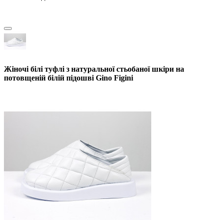
Жіночі білі туфлі з натуральної стьобаної шкіри на
потовщеній білій підошві Gino Figini