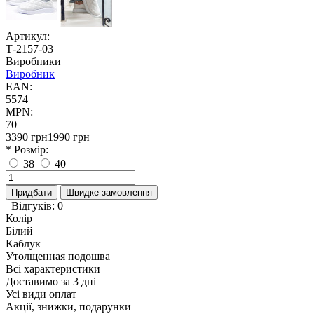
Артикул:
Т-2157-03
Виробники
Виробник
EAN:
5574
MPN:
70
3390 грн
1990 грн
* Розмір:
38
40
Придбати
Швидке замовлення
Відгуків: 0
Колір
Білий
Каблук
Утолщенная подошва
Всі характеристики
Доставимо за 3 дні
Усі види оплат
Акції, знижки, подарунки