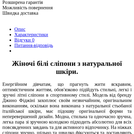
Розширена гарантія
Можливість повернення
Швидка доставка
Опис
Характеристики
Відгуки
0
Питання-відповідь
Жіночі білі сліпони з натуральної
шкіри.
Енергійним дівчатам, що прагнуть жити яскравим,
оптимістичним життям, обов'язково підійдуть стильні, легкі і
зручні літні сліпони в спортивному стилі. Модель від бренду
Джино Фіджіні захоплює своїм незвичайним, оригінальним
виконанням, оскільки вона виконана з натуральної стьобаної
італійської шкіри, має підошву оригінальної форми та
неперевершений дизайн. Модна, стильна та одночасно зручна,
легка пара зі зручною колодкою підходить абсолютно для всіх
повсякденних завдань та для активного відпочинку. На ніжках
сліпони зручно, щільно та швидко фіксуються та доставляють