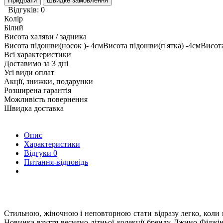
Придбати
Швидке замовлення
Відгуків: 0
Колір
Білий
Висота халяви / задника
Висота підошви(носок )- 4смВисота підошви(п'ятка) -4смВисот
Всі характеристики
Доставимо за 3 дні
Усі види оплат
Акції, знижки, подарунки
Розширена гарантія
Можливість повернення
Швидка доставка
Опис
Характеристики
Відгуки
0
Питання-відповідь
Стильною, жіночною і неповторною стати відразу легко, коли н
Новинка взуття весняно-літньої колекції бренду Джино Фіджін