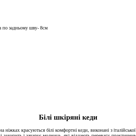
а по задньому шву- 8см
Білі шкіряні кеди
а ніжках красуються білі комфортні кеди, виконані з італійсько
і захопить і зачарує модниць, які віддають перевагу практичним