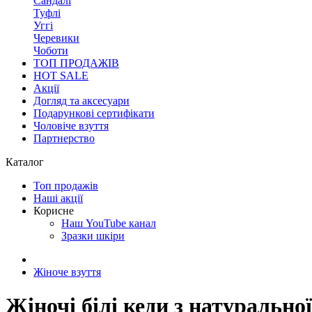
Сандалі
Туфлі
Уггі
Черевики
Чоботи
ТОП ПРОДАЖІВ
HOT SALE
Акції
Догляд та аксесуари
Подарункові сертифікати
Чоловіче взуття
Партнерство
Каталог
Топ продажів
Наші акції
Корисне
Наш YouTube канал
Зразки шкіри
Жіноче взуття
Жіночі білі кеди з натурально