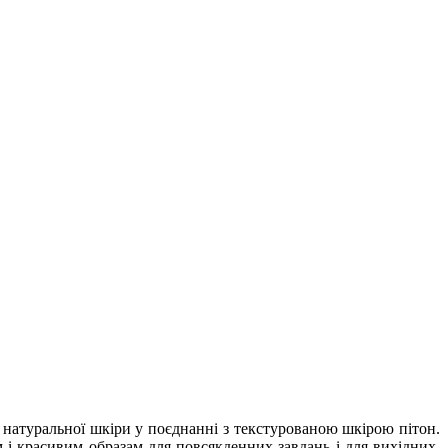
ї натуральної шкіри у поєднанні з текстурованою шкірою пітон.
 і красивим образам для повсякденних завдань і для вихідних.