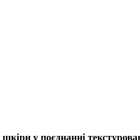
ї шкіри у поєднанні текстурова