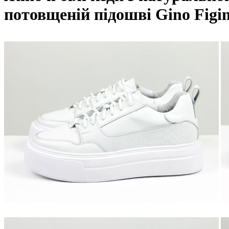
потовщеній підошві Gino Figin