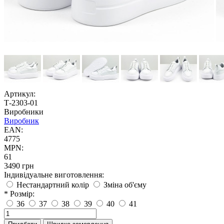
Артикул:
Т-2303-01
Виробники
Виробник
EAN:
4775
MPN:
61
3490 грн
Індивідуальне виготовлення:
Нестандартний колір
Зміна об'єму
* Розмір:
36
37
38
39
40
41