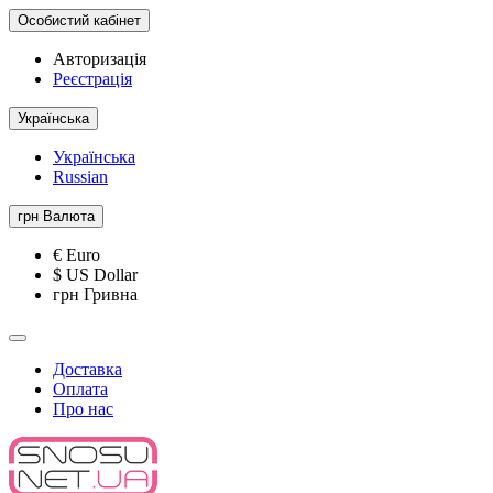
Особистий кабінет
Авторизація
Реєстрація
Українська
Українська
Russian
грн
Валюта
€ Euro
$ US Dollar
грн Гривна
Доставка
Оплата
Про нас