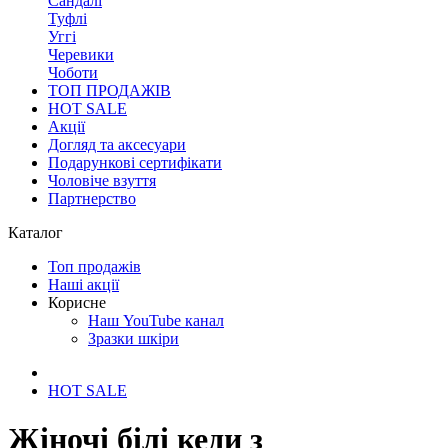
Сандалі
Туфлі
Уггі
Черевики
Чоботи
ТОП ПРОДАЖІВ
HOT SALE
Акції
Догляд та аксесуари
Подарункові сертифікати
Чоловіче взуття
Партнерство
Каталог
Топ продажів
Наші акції
Корисне
Наш YouTube канал
Зразки шкіри
HOT SALE
Жіночі білі кеди з