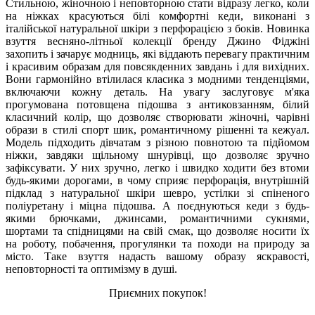
Стильною, жіночною і неповторною стати відразу легко, коли
на ніжках красуються білі комфортні кеди, виконані з
італійської натуральної шкіри з перфорацією з боків. Новинка
взуття весняно-літньої колекції бренду Джино Фіджіні
захопить і зачарує модниць, які віддають перевагу практичним
і красивим образам для повсякденних завдань і для вихідних.
Вони гармонійно втілилася класика з модними тенденціями,
включаючи кожну деталь. На увагу заслуговує м'яка
прогумована потовщена підошва з антиковзанням, білий
класичний колір, що дозволяє створювати жіночні, чарівні
образи в стилі спорт шик, романтичному рішенні та кежуал.
Модель підходить дівчатам з різною повнотою та підйомом
ніжки, завдяки щільному шнурівці, що дозволяє зручно
зафіксувати. У них зручно, легко і швидко ходити без втоми
будь-якими дорогами, в чому сприяє перфорація, внутрішній
підклад з натуральної шкіри шевро, устілки зі спіненого
поліуретану і міцна підошва. А поєднуються кеди з будь-
якими брючками, джинсами, романтичними сукнями,
шортами та спідницями на свій смак, що дозволяє носити їх
на роботу, побачення, прогулянки та походи на природу за
місто. Таке взуття надасть вашому образу яскравості,
неповторності та оптимізму в душі.
Приємних покупок!