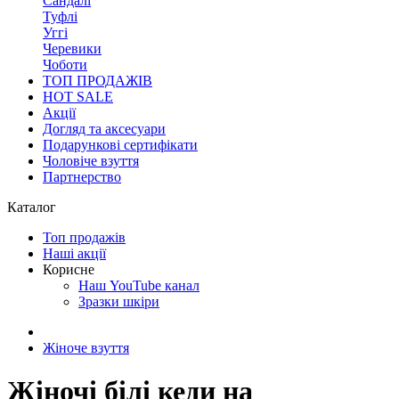
Сандалі
Туфлі
Уггі
Черевики
Чоботи
ТОП ПРОДАЖІВ
HOT SALE
Акції
Догляд та аксесуари
Подарункові сертифікати
Чоловіче взуття
Партнерство
Каталог
Топ продажів
Наші акції
Корисне
Наш YouTube канал
Зразки шкіри
Жіноче взуття
Жіночі білі кеди на