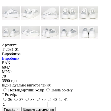
Артикул:
Т-2631-01
Виробники
Виробник
EAN:
6047
MPN:
70
3590 грн
Індивідуальне виготовлення:
Нестандартний колір
Зміна об'єму
* Розмір:
36
37
38
39
40
41
Придбати
Швидке замовлення