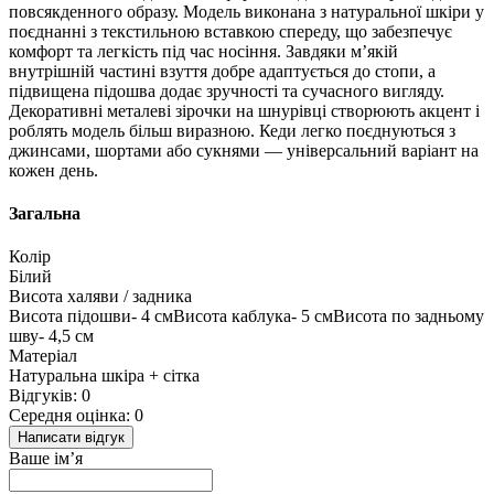
повсякденного образу. Модель виконана з натуральної шкіри у
поєднанні з текстильною вставкою спереду, що забезпечує
комфорт та легкість під час носіння. Завдяки м’якій
внутрішній частині взуття добре адаптується до стопи, а
підвищена підошва додає зручності та сучасного вигляду.
Декоративні металеві зірочки на шнурівці створюють акцент і
роблять модель більш виразною.
Кеди легко поєднуються з
джинсами, шортами або сукнями — універсальний варіант на
кожен день.
Загальна
Колір
Білий
Висота халяви / задника
Висота підошви- 4 смВисота каблука- 5 смВисота по задньому
шву- 4,5 см
Матеріал
Натуральна шкіра + сітка
Відгуків: 0
Середня оцінка: 0
Написати відгук
Ваше ім’я