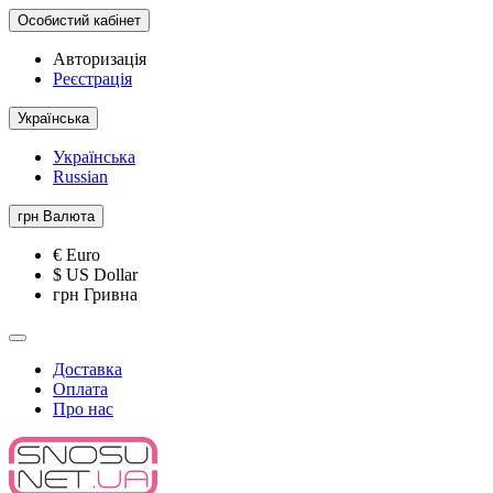
Особистий кабінет
Авторизація
Реєстрація
Українська
Українська
Russian
грн
Валюта
€ Euro
$ US Dollar
грн Гривна
Доставка
Оплата
Про нас