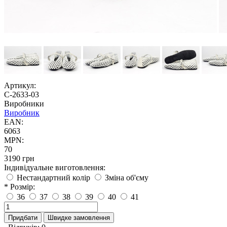
Артикул:
С-2633-03
Виробники
Виробник
EAN:
6063
MPN:
70
3190 грн
Індивідуальне виготовлення:
Нестандартний колір
Зміна об'єму
* Розмір:
36
37
38
39
40
41
Придбати
Швидке замовлення