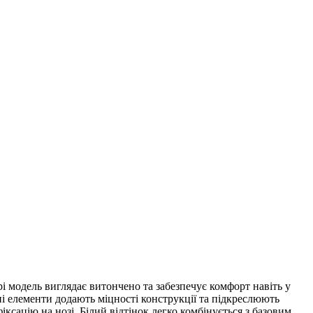
урі модель виглядає витончено та забезпечує комфорт навіть у
і елементи додають міцності конструкції та підкреслюють
ксацію на нозі. Білий відтінок легко комбінується з базовим