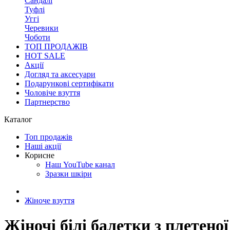
Сандалі
Туфлі
Уггі
Черевики
Чоботи
ТОП ПРОДАЖІВ
HOT SALE
Акції
Догляд та аксесуари
Подарункові сертифікати
Чоловіче взуття
Партнерство
Каталог
Топ продажів
Наші акції
Корисне
Наш YouTube канал
Зразки шкіри
Жіноче взуття
Жіночі білі балетки з плетеної