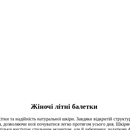
Жіночі літні балетки
 сітки та надійність натуральної шкіри. Завдяки відкритій структ
, дозволяючи нозі почуватися легко протягом усього дня. Шкірян
ільки виступає стильним акцентом, але й забезпечує додаткову фі