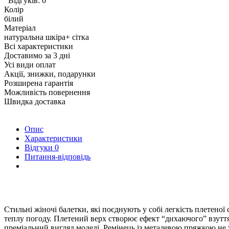
Відгуків: 0
Колір
білий
Матеріал
натуральна шкіра+ сітка
Всі характеристики
Доставимо за 3 дні
Усі види оплат
Акції, знижки, подарунки
Розширена гарантія
Можливість повернення
Швидка доставка
Опис
Характеристики
Відгуки
0
Питання-відповідь
Стильні жіночі балетки, які поєднують у собі легкість плетеної
теплу погоду. Плетений верх створює ефект “дихаючого” взуття
преміальний вигляд моделі. Ремінець із металевою пряжкою не т