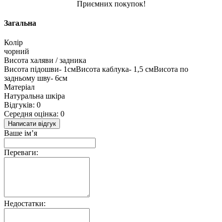
Приємних покупок!
Загальна
Колір
чорний
Висота халяви / задника
Висота підошви- 1смВисота каблука- 1,5 смВисота по
задньому шву- 6см
Матеріал
Натуральна шкіра
Відгуків: 0
Середня оцінка: 0
Написати відгук
Ваше ім’я
Переваги:
Недостатки: