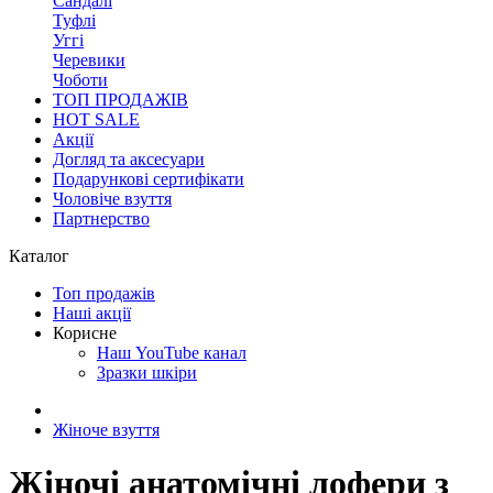
Сандалі
Туфлі
Уггі
Черевики
Чоботи
ТОП ПРОДАЖІВ
HOT SALE
Акції
Догляд та аксесуари
Подарункові сертифікати
Чоловіче взуття
Партнерство
Каталог
Топ продажів
Наші акції
Корисне
Наш YouTube канал
Зразки шкіри
Жіноче взуття
Жіночі анатомічні лофери з