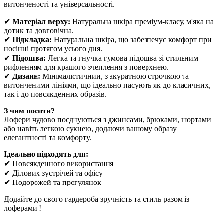
витонченості та універсальності.
✔
Матеріал верху
:
Натуральна шкіра преміум-класу, м'яка на
дотик та довговічна.
✔
Підкладк
а:
Натуральна шкіра, що забезпечує комфорт при
носінні протягом усього дня.
✔
Підошва:
Легка та гнучка гумова підошва зі стильним
рифленням для кращого зчеплення з поверхнею.
✔
Дизайн:
Мінімалістичний, з акуратною строчкою та
витонченими лініями, що ідеально пасують як до класичних,
так і до повсякденних образів.
З чим носити?
Лофери чудово поєднуються з джинсами, брюками, шортами
або навіть легкою сукнею, додаючи вашому образу
елегантності та комфорту.
Ідеально підходять для:
✔ Повсякденного використання
✔ Ділових зустрічей та офісу
✔ Подорожей та прогулянок
Додайте до свого гардероба зручність та стиль разом із
лоферами !