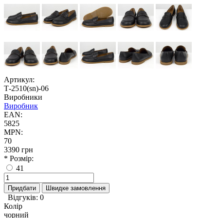
Артикул:
Т-2510(sn)-06
Виробники
Виробник
EAN:
5825
MPN:
70
3390 грн
* Розмір:
41
Придбати
Швидке замовлення
Відгуків: 0
Колір
чорний