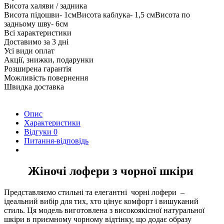
Висота халяви / задника
Висота підошви- 1смВисота каблука- 1,5 смВисота по
задньому шву- 6см
Всі характеристики
Доставимо за 3 дні
Усі види оплат
Акції, знижки, подарунки
Розширена гарантія
Можливість повернення
Швидка доставка
Опис
Характеристики
Відгуки
0
Питання-відповідь
Жіночі лофери з чорної шкіри
Представляємо стильні та елегантні чорні лофери –
ідеальний вибір для тих, хто цінує комфорт і вишуканий
стиль. Ця модель виготовлена з високоякісної натуральної
шкіри в приємному чорному відтінку, що додає образу