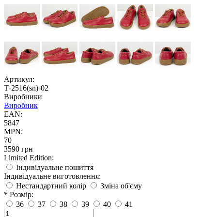
Артикул:
Т-2516(sn)-02
Виробники
Виробник
EAN:
5847
MPN:
70
3590 грн
Limited Edition:
Індивідуальне пошиття
Індивідуальне виготовлення:
Нестандартний колір
Зміна об'єму
* Розмір:
36
37
38
39
40
41