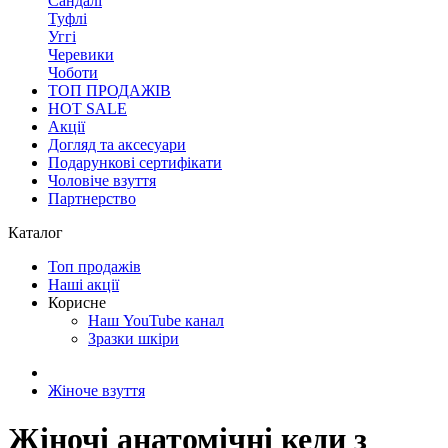
Сандалі
Туфлі
Уггі
Черевики
Чоботи
ТОП ПРОДАЖІВ
HOT SALE
Акції
Догляд та аксесуари
Подарункові сертифікати
Чоловіче взуття
Партнерство
Каталог
Топ продажів
Наші акції
Корисне
Наш YouTube канал
Зразки шкіри
Жіноче взуття
Жіночі анатомічні кеди з