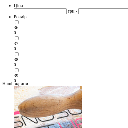
Ціна
грн -
Розмір
36
0
37
0
38
0
39
0
Наші новини
40
0
41
0