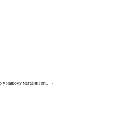
р у нашому магазині оп..
→