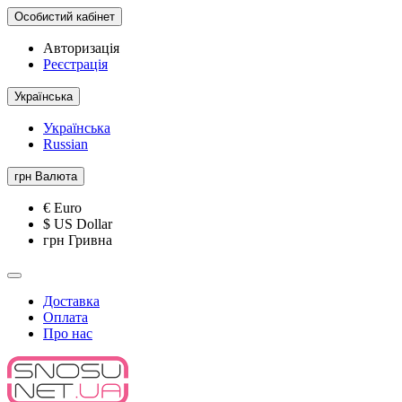
Особистий кабінет
Авторизація
Реєстрація
Українська
Українська
Russian
грн
Валюта
€ Euro
$ US Dollar
грн Гривна
Доставка
Оплата
Про нас