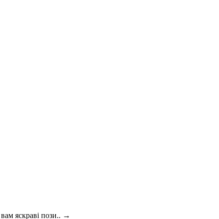
вам яскраві пози..
→