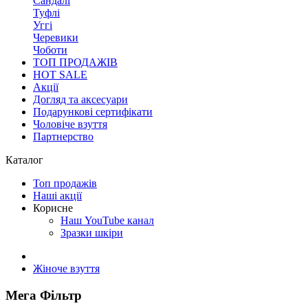
Сандалі
Туфлі
Уггі
Черевики
Чоботи
ТОП ПРОДАЖІВ
HOT SALE
Акції
Догляд та аксесуари
Подарункові сертифікати
Чоловіче взуття
Партнерство
Каталог
Топ продажів
Наші акції
Корисне
Наш YouTube канал
Зразки шкіри
Жіноче взуття
Мега Фільтр