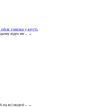
обсяг гомілки у взутті.
цьому відео ми ..
→
 на всі моделі ..
→