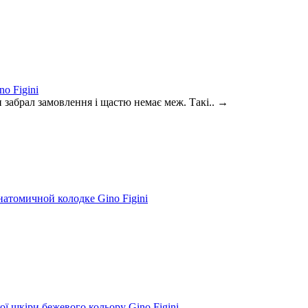
o Figini
забрал замовлення і щастю немає меж. Такі..
→
натомичной колодке Gino Figini
ої шкіри бежевого кольору Gino Figini