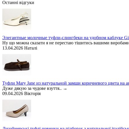
Останні відгуки
Элегантные молочные туфли-слингбеки на удобном каблуке Gin
Ну що можна сказати я не перестаю тішитись вашими виробами 
13.04.2026
Наталі
Туфли Mary Jane из натуральной замши коричневого цвета на а
Дуже дякую за чудове взуття..
→
09.04.2026
Вікторія
Дизайнерські туфлі човники на підборах з натуральної італійськ