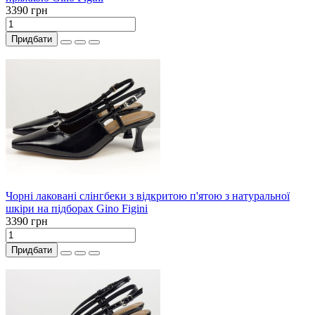
3390 грн
Придбати
Чорні лаковані слінгбеки з відкритою п'ятою з натуральної
шкіри на підборах Gino Figini
3390 грн
Придбати