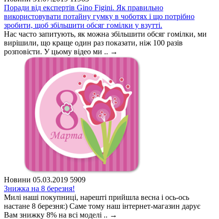
Поради від експертів Gino Figini. Як правильно
використовувати потайну гумку в чоботях і що потрібно
зробити, щоб збільшити обсяг гомілки у взутті.
Нас часто запитують, як можна збільшити обсяг гомілки, ми
вирішили, що краще один раз показати, ніж 100 разів
розповісти. У цьому відео ми ..
→
Новини
05.03.2019
5909
Знижка на 8 березня!
Милі наші покупниці, нарешті прийшла весна і ось-ось
настане 8 березня:) Саме тому наш інтернет-магазин дарує
Вам знижку 8% на всі моделі ..
→