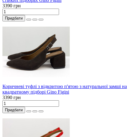
стійких підборах Gino Figini
3390 грн
Придбати
Коричневі туфлі з відкритою п'ятою з натуральної замші на
квадратному підборі Gino Figini
3390 грн
Придбати