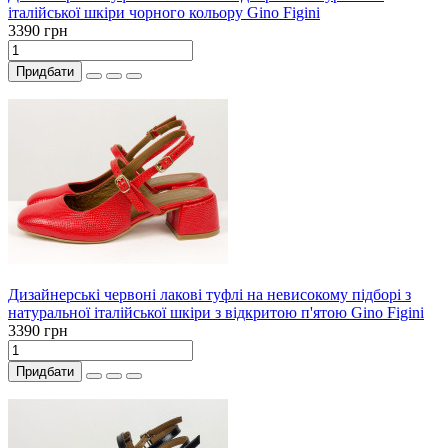
італійської шкіри чорного кольору Gino Figini
3390 грн
Придбати
Дизайнерські червоні лакові туфлі на невисокому підборі з
натуральної італійської шкіри з відкритою п'ятою Gino Figini
3390 грн
Придбати