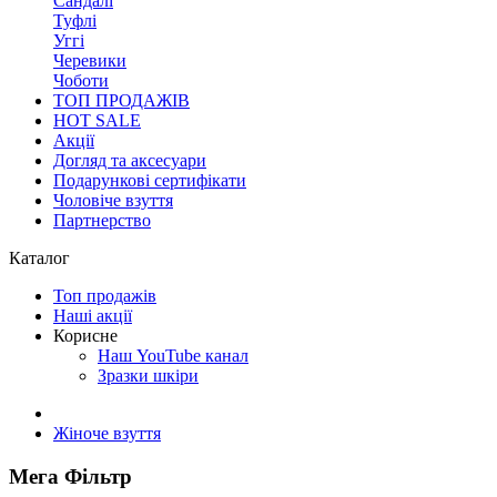
Сандалі
Туфлі
Уггі
Черевики
Чоботи
ТОП ПРОДАЖІВ
HOT SALE
Акції
Догляд та аксесуари
Подарункові сертифікати
Чоловіче взуття
Партнерство
Каталог
Топ продажів
Наші акції
Корисне
Наш YouTube канал
Зразки шкіри
Жіноче взуття
Мега Фільтр