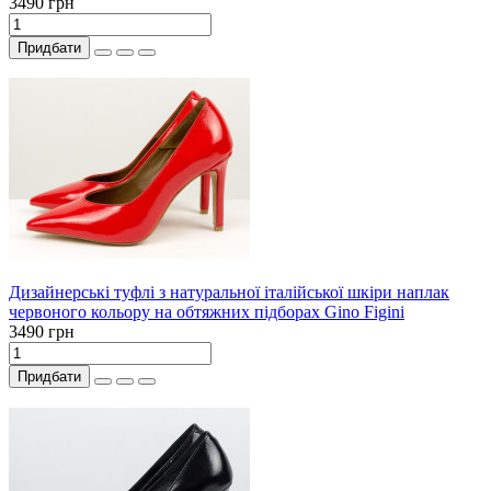
3490 грн
Придбати
Дизайнерські туфлі з натуральної італійської шкіри наплак
червоного кольору на обтяжних підборах Gino Figini
3490 грн
Придбати