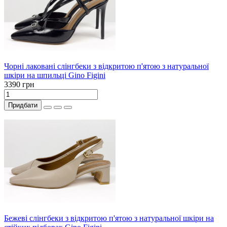
Чорні лаковані слінгбеки з відкритою п'ятою з натуральної
шкіри на шпильці Gino Figini
3390 грн
Придбати
Бежеві слінгбеки з відкритою п'ятою з натуральної шкіри на