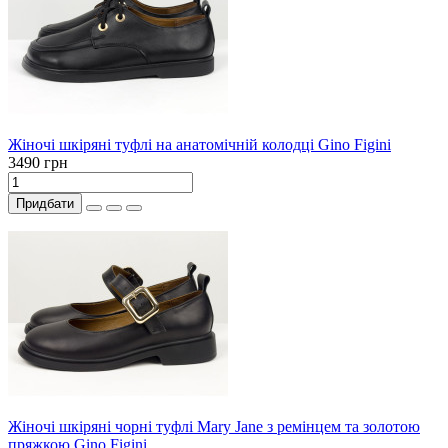
Жіночі шкіряні туфлі на анатомічній колодці Gino Figini
3490 грн
Придбати
Жіночі шкіряні чорні туфлі Mary Jane з ремінцем та золотою
пряжкою Gino Figini