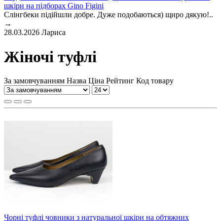
шкіри на підборах Gino Figini
Слінгбеки підійшли добре. Дуже подобаються) щиро дякую!..
→
28.03.2026
Лариса
Жіночі туфлі
За замовчуванням
Назва
Ціна
Рейтинг
Код товару
Чорні туфлі човники з натуральної шкіри на обтяжних