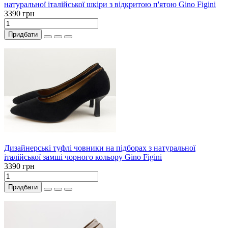
натуральної італійської шкіри з відкритою п'ятою Gino Figini
3390 грн
Придбати
Дизайнерські туфлі човники на підборах з натуральної
італійської замші чорного кольору Gino Figini
3390 грн
Придбати