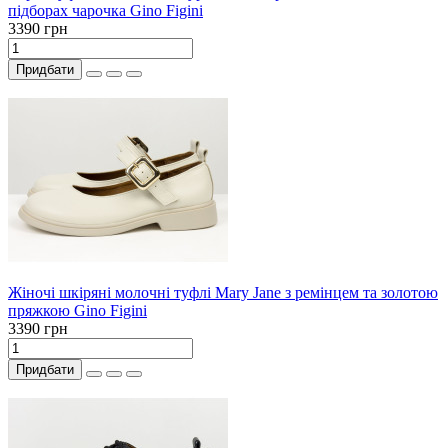
підборах чарочка Gino Figini
3390 грн
Придбати
Жіночі шкіряні молочні туфлі Mary Jane з ремінцем та золотою
пряжкою Gino Figini
3390 грн
Придбати