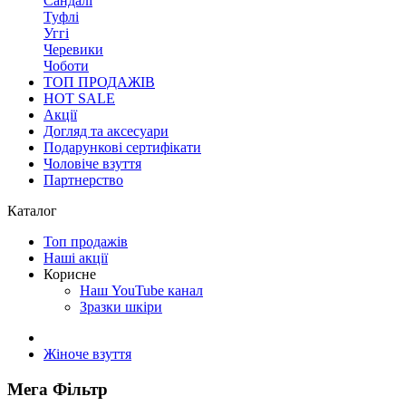
Сандалі
Туфлі
Уггі
Черевики
Чоботи
ТОП ПРОДАЖІВ
HOT SALE
Акції
Догляд та аксесуари
Подарункові сертифікати
Чоловіче взуття
Партнерство
Каталог
Топ продажів
Наші акції
Корисне
Наш YouTube канал
Зразки шкіри
Жіноче взуття
Мега Фільтр