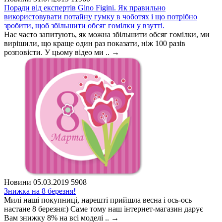
Поради від експертів Gino Figini. Як правильно
використовувати потайну гумку в чоботях і що потрібно
зробити, щоб збільшити обсяг гомілки у взутті.
Нас часто запитують, як можна збільшити обсяг гомілки, ми
вирішили, що краще один раз показати, ніж 100 разів
розповісти. У цьому відео ми ..
→
Новини
05.03.2019
5908
Знижка на 8 березня!
Милі наші покупниці, нарешті прийшла весна і ось-ось
настане 8 березня:) Саме тому наш інтернет-магазин дарує
Вам знижку 8% на всі моделі ..
→