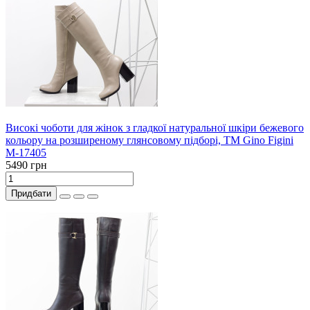
Високі чоботи для жінок з гладкої натуральної шкіри бежевого
кольору на розширеному глянсовому підборі, ТМ Gino Figini
М-17405
5490 грн
Придбати