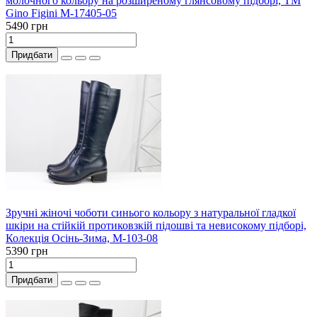
молочного кольору на розширеному глянсовому підборі, ТМ
Gino Figini М-17405-05
5490 грн
Придбати
Зручні жіночі чоботи синього кольору з натуральної гладкої
шкіри на стійкій протиковзкій підошві та невисокому підборі,
Колекція Осінь-Зима, М-103-08
5390 грн
Придбати