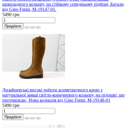
шоколадного кольору, на стійкому середньому підборі, Батали
від Gino Figini, М-19147-01.
5490 грн
Придбати
Дизайнерські високі чоботи асиметричного крою з
натуральної замші світло-коричневого кольору, на підошві, що
протиковзає, Нова колекція від Gino Figini, М-19148-01
5490 грн
Придбати