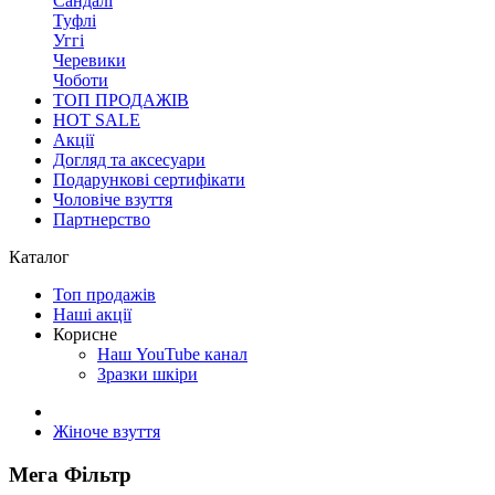
Сандалі
Туфлі
Уггі
Черевики
Чоботи
ТОП ПРОДАЖІВ
HOT SALE
Акції
Догляд та аксесуари
Подарункові сертифікати
Чоловіче взуття
Партнерство
Каталог
Топ продажів
Наші акції
Корисне
Наш YouTube канал
Зразки шкіри
Жіноче взуття
Мега Фільтр