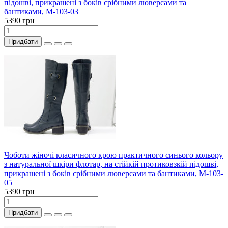
підошві, прикрашені з боків срібними люверсами та
бантиками, М-103-03
5390 грн
Придбати
Чоботи жіночі класичного крою практичного синього кольору
з натуральної шкіри флотар, на стійкій протиковзкій підошві,
прикрашені з боків срібними люверсами та бантиками, М-103-
05
5390 грн
Придбати