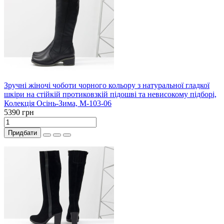
Зручні жіночі чоботи чорного кольору з натуральної гладкої
шкіри на стійкій протиковзкій підошві та невисокому підборі,
Колекція Осінь-Зима, М-103-06
5390 грн
Придбати