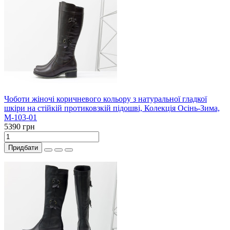
Чоботи жіночі коричневого кольору з натуральної гладкої
шкіри на стійкій протиковзкій підошві, Колекція Осінь-Зима,
М-103-01
5390 грн
Придбати