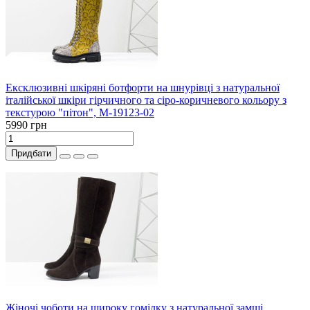
Ексклюзивні шкіряні ботфорти на шнурівці з натуральної
італійської шкіри гірчичного та сіро-коричневого кольору з
текстурою "пітон", М-19123-02
5990 грн
Придбати
Жіночі чоботи на широку гомілку з натуральної замші