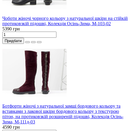
Чоботи жіночі чорного кольору з натуральної шкіри на стійкій
протиковзкій підошві, Колекція Осінь-Зима, М-103-02
5390 грн
Придбати
Ботфорти жіночі з натуральної замші бордового кольору та
вставками з лакової шкіри бордового кольору з текстурою
пітон, на протиковзкій розширеній підошві, Колекція Осінь-
Зима, М-111д-03
4590 грн