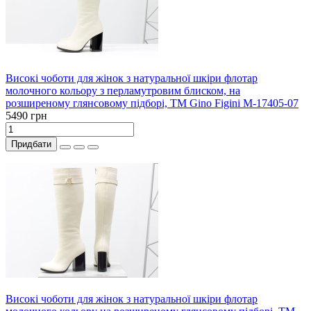
Високі чоботи для жінок з натуральної шкіри флотар
молочного кольору з перламутровим блиском, на
розширеному глянсовому підборі, ТМ Gino Figini М-17405-07
5490 грн
Придбати
Високі чоботи для жінок з натуральної шкіри флотар