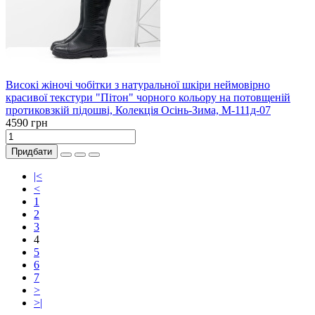
Високі жіночі чобітки з натуральної шкіри неймовірно
красивої текстури "Пітон" чорного кольору на потовщеній
протиковзкій підошві, Колекція Осінь-Зима, М-111д-07
4590 грн
Придбати
|<
<
1
2
3
4
5
6
7
>
>|