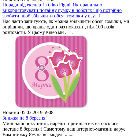
Поради від експертів Gino Figini. Як правильно
використовувати потайну гумку в чоботях і що потрібно
зробити, щоб збільшити обсяг гомілки у взутті.
Нас часто запитують, як можна збільшити обсяг гомілки, ми
вирішили, що краще один раз показати, ніж 100 разів
розповісти. У цьому відео ми ..
→
Новини
05.03.2019
5908
Знижка на 8 березня!
Милі наші покупниці, нарешті прийшла весна і ось-ось
настане 8 березня:) Саме тому наш інтернет-магазин дарує
Вам знижку 8% на всі моделі ..
→