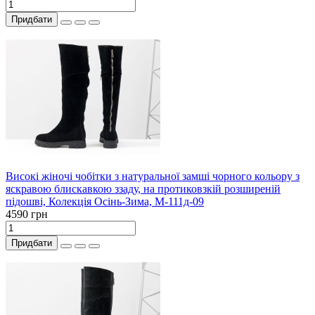
Придбати
Високі жіночі чобітки з натуральної замші чорного кольору з
яскравою блискавкою ззаду, на протиковзкій розширеній
підошві, Колекція Осінь-Зима, М-111д-09
4590 грн
Придбати