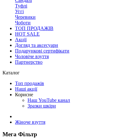
Сандалі
Туфлі
Уггі
Черевики
Чоботи
ТОП ПРОДАЖІВ
HOT SALE
Акції
Догляд та аксесуари
Подарункові сертифікати
Чоловіче взуття
Партнерство
Каталог
Топ продажів
Наші акції
Корисне
Наш YouTube канал
Зразки шкіри
Жіноче взуття
Мега Фільтр