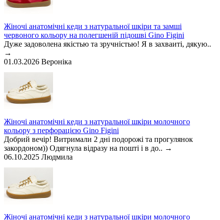
Жіночі анатомічні кеди з натуральної шкіри та замші
червоного кольору на полегшеній підошві Gino Figini
Дуже задоволена якістью та зручністью! Я в захваиті, дякую..
→
01.03.2026
Вероніка
Жіночі анатомічні кеди з натуральної шкіри молочного
кольору з перфорацією Gino Figini
Добрий вечір! Витримали 2 дні подорожі та прогулянок
закордоном)) Одягнула відразу на пошті і в до..
→
06.10.2025
Людмила
Жіночі анатомічні кеди з натуральної шкіри молочного