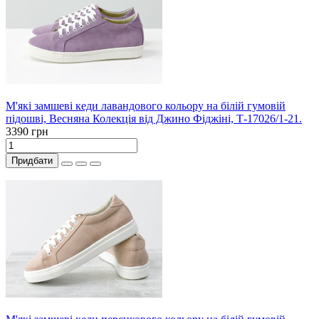
М'які замшеві кеди лавандового кольору на білій гумовій
підошві, Весняна Колекція від Джино Фіджіні, Т-17026/1-21.
3390 грн
Придбати