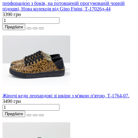
перфорацією з боків, на потовщеній прогумованій чорній
підошві, Нова колекція від Gino Figini, Т-17026д-44
3390 грн
Придбати
Жіночі кеди леопардові зі шкіри з м'якою п'ятою, Т-1764-07.
3490 грн
Придбати