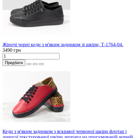
Жіночі чорні кеди з м'яким задником зі шкіри, Т-1764-04.
3490 грн
Придбати
Кеди з м'яким задником з яскравої червоної шкіри флотар і
дорогої текстурованої шкіри леопард на прогумованій чорній