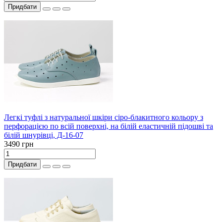
Придбати
Легкі туфлі з натуральної шкіри сіро-блакитного кольору з
перфорацією по всій поверхні, на білій еластичній підошві та
білій шнурівці, Д-16-07
3490 грн
Придбати