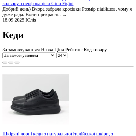
кольору з перфорацією Gino Figini
Добрий день) Вчора забрала кросівки Розмір підійшов, чому я
дуже рада. Вони прекрасні..
→
18.09.2025
Юлія
Кеди
За замовчуванням
Назва
Ціна
Рейтинг
Код товару
Шкіряні чорні кеди з натуральної італійської шкіри, з