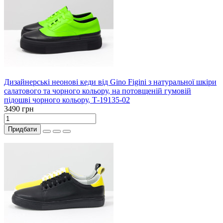
Дизайнерські неонові кеди від Gino Figini з натуральної шкіри
салатового та чорного кольору, на потовщеній гумовій
підошві чорного кольору, Т-19135-02
3490 грн
Придбати