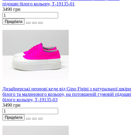
підошві білого кольору, Т-19135-01
3490 грн
Придбати
Дизайнерські неонові кеди від Gino Figini з натуральної шкіри
білого та малинового кольору, на потовщеній гумовій підошві
білого кольору, Т-19135-03
3490 грн
Придбати