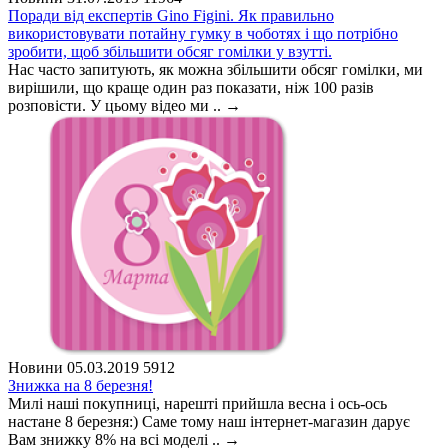
Поради від експертів Gino Figini. Як правильно
використовувати потайну гумку в чоботях і що потрібно
зробити, щоб збільшити обсяг гомілки у взутті.
Нас часто запитують, як можна збільшити обсяг гомілки, ми
вирішили, що краще один раз показати, ніж 100 разів
розповісти. У цьому відео ми ..
→
Новини
05.03.2019
5912
Знижка на 8 березня!
Милі наші покупниці, нарешті прийшла весна і ось-ось
настане 8 березня:) Саме тому наш інтернет-магазин дарує
Вам знижку 8% на всі моделі ..
→