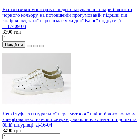
Ексклюзивні монохромні кеди з натуральної шкіри білого та
чорного кольору, на потовщеній прогумованій підошві під
колір верху, такої пари немає у жодної Вашої подруги ;)
Т-17409-03
3390 грн
Придбати
Легкі туфлі з натуральної перламутрової шкіри білого кольору
з перфорацією по всій поверхні, на білій еластичній підошві та
білій шнурівці, Д-16-04
3490 грн