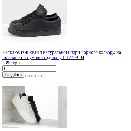
Ексклюзивні кеди з натуральної шкіри чорного кольору, на
потовщеній гумовій підошві, Т-17409-04
3390 грн
Придбати