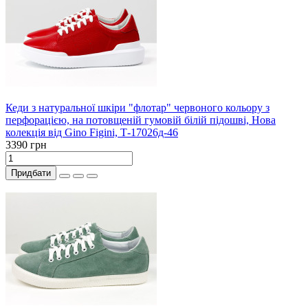
Кеди з натуральної шкіри "флотар" червоного кольору з
перфорацією, на потовщеній гумовій білій підошві, Нова
колекція від Gino Figini, Т-17026д-46
3390 грн
Придбати