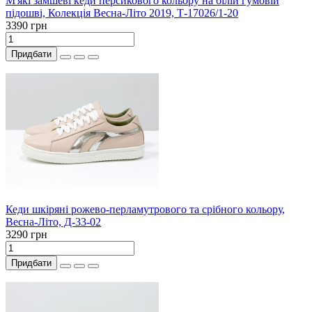
М'які замшеві кеди персикового кольору на білій гумовій
підошві, Колекція Весна-Літо 2019, Т-17026/1-20
3390 грн
Придбати
Кеди шкіряні рожево-перламутрового та срібного кольору,
Весна-Літо, Д-33-02
3290 грн
Придбати