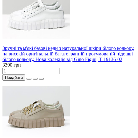
Зручні та м'які базові кеди з натуральної шкіри білого кольору,
на високій оригінальній багатогранній прогумованій підошві
білого кольору, Нова колекція від Gino Figini, Т-19136-02
3390 грн
Придбати