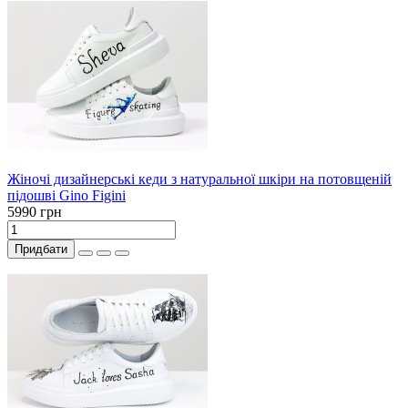
Жіночі дизайнерські кеди з натуральної шкіри на потовщеній
підошві Gino Figini
5990 грн
Придбати