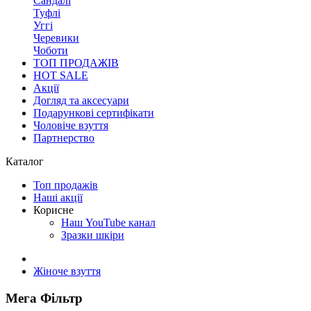
Сандалі
Туфлі
Уггі
Черевики
Чоботи
ТОП ПРОДАЖІВ
HOT SALE
Акції
Догляд та аксесуари
Подарункові сертифікати
Чоловіче взуття
Партнерство
Каталог
Топ продажів
Наші акції
Корисне
Наш YouTube канал
Зразки шкіри
Жіноче взуття
Мега Фільтр