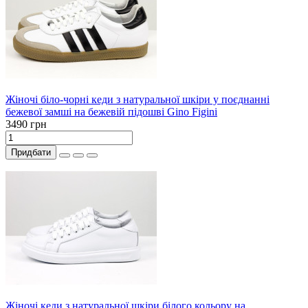
Жіночі біло-чорні кеди з натуральної шкіри у поєднанні
бежевої замші на бежевій підошві Gino Figini
3490 грн
Придбати
Жіночі кеди з натуральної шкіри білого кольору на