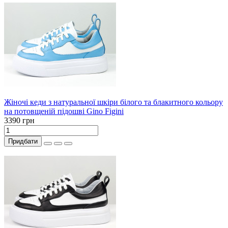
Жіночі кеди з натуральної шкіри білого та блакитного кольору
на потовщеній підошві Gino Figini
3390 грн
Придбати