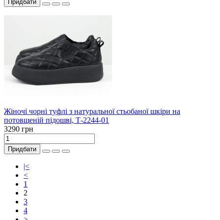
Придбати
Жіночі чорні туфлі з натуральної стьобаної шкіри на
потовщеній підошві, Т-2244-01
3290 грн
Придбати
|<
<
1
2
3
4
>