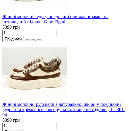
Жіночі молочні кеди у поєднанні оливкової замші на
потовщеній підошві Gino Figini
3390 грн
Придбати
Жіночі молочно-руді кеди з натуральної шкіри у поєднанні
рудого та кремового кольору на потовщеній підошві, Т-2301-
04
3390 грн