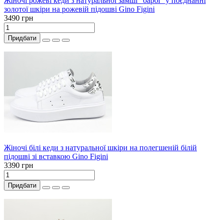
Жіночі рожеві кеди з натуральної замші "барбі" у поєднанні
золотої шкіри на рожевій підошві Gino Figini
3490 грн
Придбати
Жіночі білі кеди з натуральної шкіри на полегшеній білій
підошві зі вставкою Gino Figini
3390 грн
Придбати