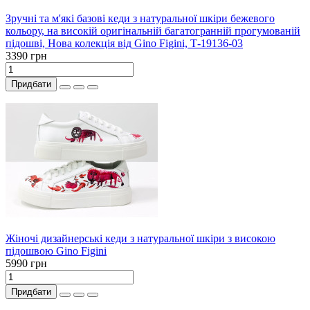
Зручні та м'які базові кеди з натуральної шкіри бежевого
кольору, на високій оригінальній багатогранній прогумованій
підошві, Нова колекція від Gino Figini, Т-19136-03
3390 грн
Придбати
Жіночі дизайнерські кеди з натуральної шкіри з високою
підошвою Gino Figini
5990 грн
Придбати