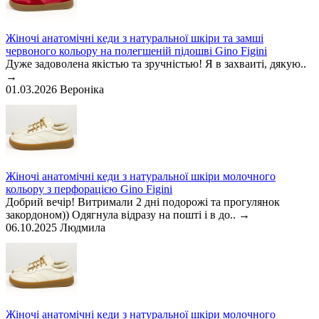
Жіночі анатомічні кеди з натуральної шкіри та замші
червоного кольору на полегшеній підошві Gino Figini
Дуже задоволена якістью та зручністью! Я в захваиті, дякую..
→
01.03.2026
Вероніка
Жіночі анатомічні кеди з натуральної шкіри молочного
кольору з перфорацією Gino Figini
Добрий вечір! Витримали 2 дні подорожі та прогулянок
закордоном)) Одягнула відразу на пошті і в до..
→
06.10.2025
Людмила
Жіночі анатомічні кеди з натуральної шкіри молочного