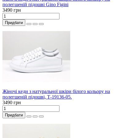
полегшеній підошві Gino Figini
3490 грн
Придбати
Жіночі кеди з натуральної шкіри білого кольору на
полегшеній підошві, Т-19136-05.
3490 грн
Придбати