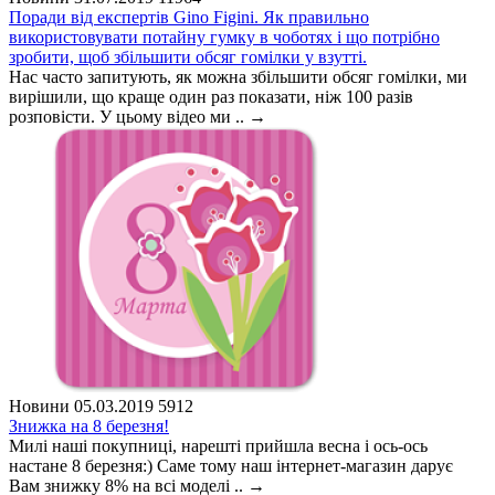
Поради від експертів Gino Figini. Як правильно
використовувати потайну гумку в чоботях і що потрібно
зробити, щоб збільшити обсяг гомілки у взутті.
Нас часто запитують, як можна збільшити обсяг гомілки, ми
вирішили, що краще один раз показати, ніж 100 разів
розповісти. У цьому відео ми ..
→
Новини
05.03.2019
5912
Знижка на 8 березня!
Милі наші покупниці, нарешті прийшла весна і ось-ось
настане 8 березня:) Саме тому наш інтернет-магазин дарує
Вам знижку 8% на всі моделі ..
→