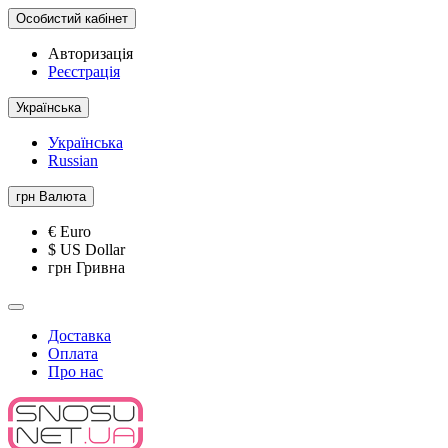
Особистий кабінет
Авторизація
Реєстрація
Українська
Українська
Russian
грн
Валюта
€ Euro
$ US Dollar
грн Гривна
Доставка
Оплата
Про нас