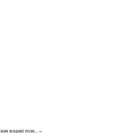
вам яскраві пози..
→