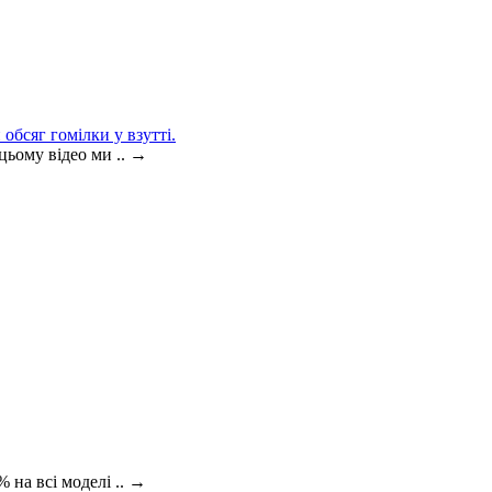
обсяг гомілки у взутті.
цьому відео ми ..
→
 на всі моделі ..
→