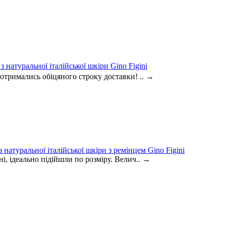
 натуральної італійської шкіри Gino Figini
дотримались обіцяного строку доставки! ..
→
натуральної італійської шкіри з ремінцем Gino Figini
і, ідеально підійшли по розміру. Велич..
→