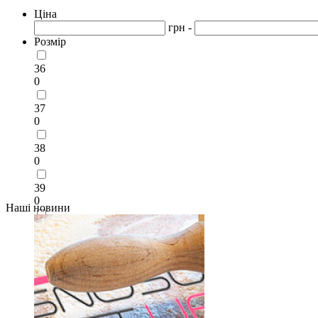
Ціна
грн -
Розмір
36
0
37
0
38
0
39
0
Наші новини
40
0
41
0