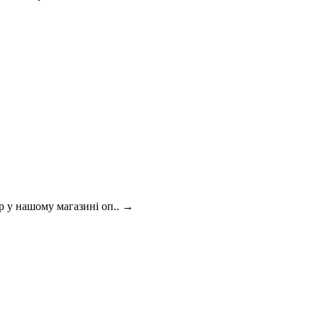
р у нашому магазині оп..
→