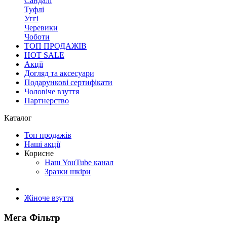
Сандалі
Туфлі
Уггі
Черевики
Чоботи
ТОП ПРОДАЖІВ
HOT SALE
Акції
Догляд та аксесуари
Подарункові сертифікати
Чоловіче взуття
Партнерство
Каталог
Топ продажів
Наші акції
Корисне
Наш YouTube канал
Зразки шкіри
Жіноче взуття
Мега Фільтр