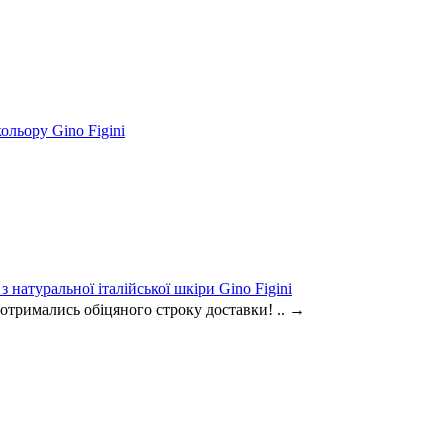
ольору Gino Figini
 натуральної італійської шкіри Gino Figini
дотримались обіцяного строку доставки! ..
→