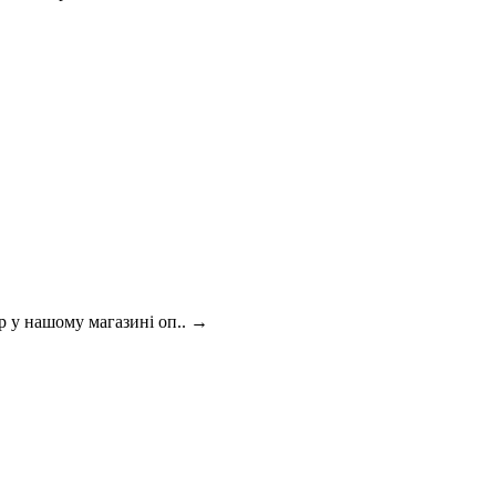
р у нашому магазині оп..
→