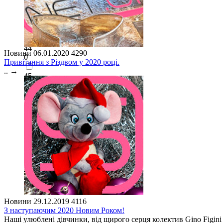
0
43
0
44
Новини
06.01.2020
4290
0
Привітання з Різдвом у 2020 році.
..
→
45
0
Новини
29.12.2019
4116
З наступаючим 2020 Новим Роком!
Наші улюблені дівчинки, від щирого серця колектив Gino Figini