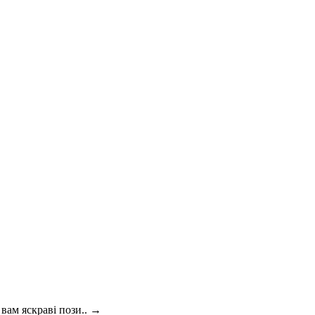
вам яскраві пози..
→