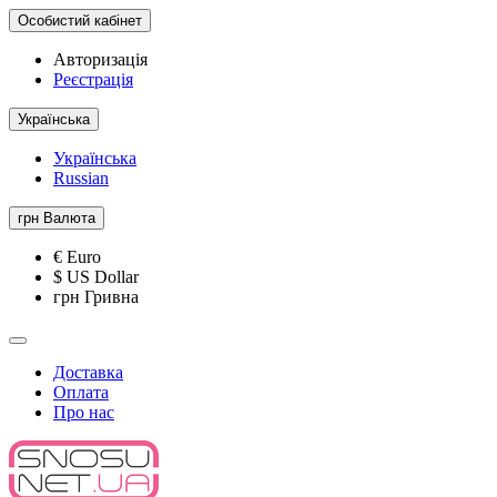
Особистий кабінет
Авторизація
Реєстрація
Українська
Українська
Russian
грн
Валюта
€ Euro
$ US Dollar
грн Гривна
Доставка
Оплата
Про нас