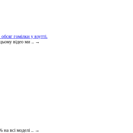
обсяг гомілки у взутті.
цьому відео ми ..
→
 на всі моделі ..
→