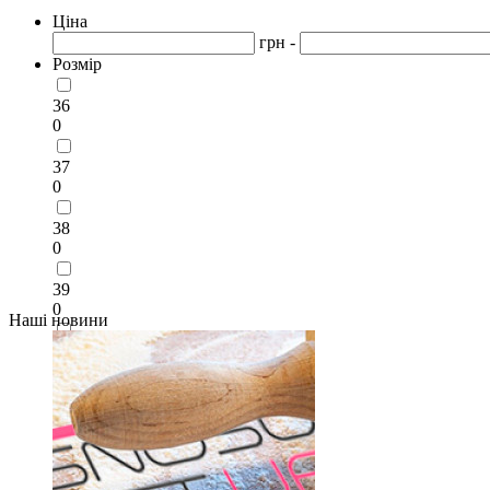
Ціна
грн -
Розмір
36
0
37
0
38
0
39
0
Наші новини
40
0
41
0
42