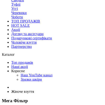
Сандалі
Туфлі
Уггі
Черевики
Чоботи
ТОП ПРОДАЖІВ
HOT SALE
Акції
Догляд та аксесуари
Подарункові сертифікати
Чоловіче взуття
Партнерство
Каталог
Топ продажів
Наші акції
Корисне
Наш YouTube канал
Зразки шкіри
Жіноче взуття
Мега Фільтр