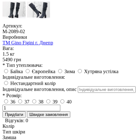
Артикул:
М-2089-02
Виробники
TM Gino Figini г. Днепр
Вага:
1.5 кг
5490 грн
* Тип утеплювача:
Байка
Європейка
Зима
Хутряна устілка
Індивідуальне виготовлення:
Нестандартний колір
Індивідуальне виготовлення, опис
* Розмір:
36
37
38
39
40
Придбати
Швидке замовлення
Відгуків: 0
Колір
Тип шкіри
Замша