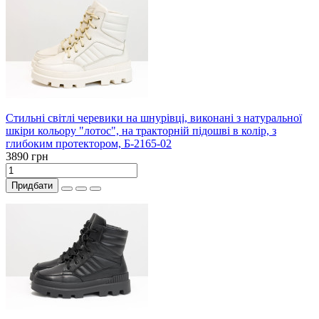
Стильні світлі черевики на шнурівці, виконані з натуральної
шкіри кольору "лотос", на тракторній підошві в колір, з
глибоким протектором, Б-2165-02
3890 грн
Придбати