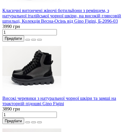
Класичні витончені жіночі ботильйони з ремінцем, з
натуральної італійської чорної шкіри, на високій глянсовій
шпильці, Колекція Весна-Осінь від Gino Figini, Б-2096-03
3990 грн
Придбати
Високі черевики з натуральної чорної шкіри та замші на
тракторній підошві Gino Figini
3890 грн
Придбати