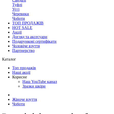
Сандалі
Туфлі
Уггі
Черевики
Чоботи
ТОП ПРОДАЖІВ
HOT SALE
Акції
Догляд та аксесуари
Подарункові сертифікати
Чоловіче взуття
Партнерство
Каталог
Топ продажів
Наші акції
Корисне
Наш YouTube канал
Зразки шкіри
Жіноче взуття
Чоботи