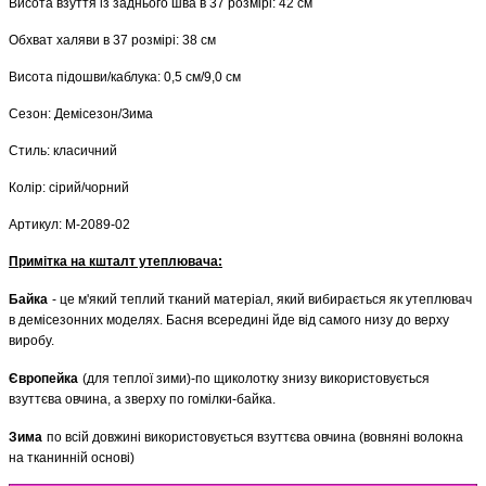
Висота взуття із заднього шва в 37 розмірі: 42 см
Обхват халяви в 37 розмірі: 38 см
Висота підошви/каблука: 0,5 см/9,0 см
Сезон: Демісезон/Зима
Стиль: класичний
Колір: сірий/чорний
Артикул: М-2089-02
Примітка на кшталт утеплювача:
Байка
- це м'який теплий тканий матеріал, який вибирається як утеплювач
в демісезонних моделях. Басня всередині йде від самого низу до верху
виробу.
Європейка
(для теплої зими)-по щиколотку знизу використовується
взуттєва овчина, а зверху по гомілки-байка.
Зима
по всій довжині використовується взуттєва овчина (вовняні волокна
на тканинній основі)