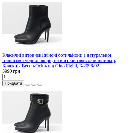
Класичні витончені жіночі ботильйони з натуральної
італійської чорної шкіри, на високій глянсовій шпильці,
Колекція Весна-Осінь від Gino Figini, Б-2096-02
3990 грн
Придбати