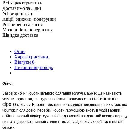
Всі характеристики
Доставимо за 3 дні
Усі види оплат
Акції, знижки, подарунки
Розширена гарантія
Можливість повернення
Швидка доставка
Опис
Характеристики
Відгуки
0
Питання-відповідь
Опис:
Базові жіночні чоботи вільного одягання (слаучі), або їх ще називають
насиченого
чоботи-гармошки, з натуральної замші красивого та
сірого
кольору. Нарешті модниці дочекалися повернення цих стильних
чобіток, після довгої перерви чоботи гармошкою знову в моді! Гарний
стійкий високий підбор, сучасний подовжений квадратний носик, спереду
шов з відстрочкою, м'який халява - ось опис ідеальних чобіт для нового
сезону.