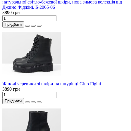
натуральної світло-бежевої шкіри, нова зимова колекція від
Джино Фіджіні, Б-2065-06
3890 грн
Придбати
Жіночі черевики зі шкіри на шнурівці Gino Figini
3890 грн
Придбати