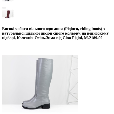
Високі чоботи вільного одягання (Рідінги, riding boots) з
натуральної щільної шкіри сірого кольору, на невисокому
підборі, Колекція Осінь-Зима від Gino Figini, М-2189-02