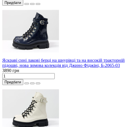
Придбати
Яскраві сині лакові берці на шнурівці та на високій тракторній
підошві, нова зимова колекція від Джино Фіджіні, Б-2065-03
3890 грн
Придбати