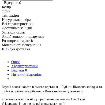
Відгуків: 0
Колір
сірий
Тип шкіри
Натуральна шкіра
Всі характеристики
Доставимо за 3 дні
Усі види оплат
Акції, знижки, подарунки
Розширена гарантія
Можливість повернення
Швидка доставка
Опис
Характеристики
Відгуки
0
Питання-відповідь
Зручні високі чоботи вільного одягання – Рідінги. Шикарна колодка та
стійка підошва сподобаються Вам з першого одягання ;)
Красива сіра шкіра збоку прикрашені логотипом Gino Figini.
Універсальні чобітки на всі випадки життя :)