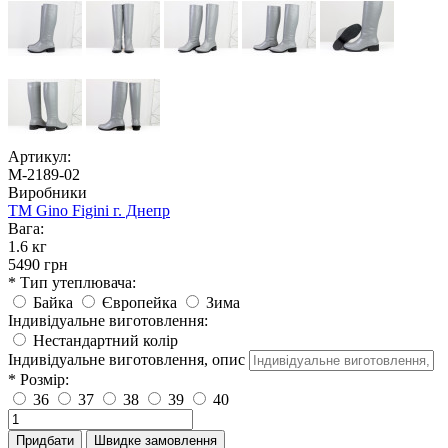
Артикул:
М-2189-02
Виробники
TM Gino Figini г. Днепр
Вага:
1.6 кг
5490 грн
* Тип утеплювача:
Байка
Європейка
Зима
Індивідуальне виготовлення:
Нестандартний колір
Індивідуальне виготовлення, опис
* Розмір:
36
37
38
39
40
Придбати
Швидке замовлення