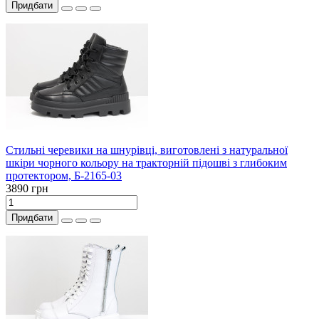
Придбати
Стильні черевики на шнурівці, виготовлені з натуральної
шкіри чорного кольору на тракторній підошві з глибоким
протектором, Б-2165-03
3890 грн
Придбати