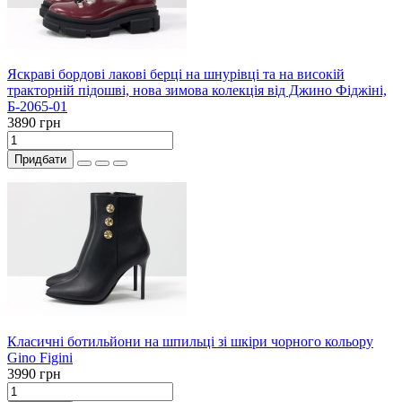
Яскраві бордові лакові берці на шнурівці та на високій
тракторній підошві, нова зимова колекція від Джино Фіджіні,
Б-2065-01
3890 грн
Придбати
Класичні ботильйони на шпильці зі шкіри чорного кольору
Gino Figini
3990 грн