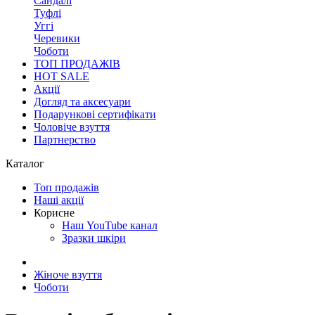
Сандалі
Туфлі
Уггі
Черевики
Чоботи
ТОП ПРОДАЖІВ
HOT SALE
Акції
Догляд та аксесуари
Подарункові сертифікати
Чоловіче взуття
Партнерство
Каталог
Топ продажів
Наші акції
Корисне
Наш YouTube канал
Зразки шкіри
Жіноче взуття
Чоботи