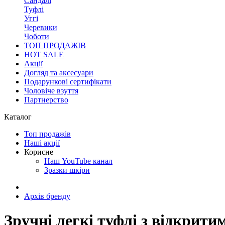
Сандалі
Туфлі
Уггі
Черевики
Чоботи
ТОП ПРОДАЖІВ
HOT SALE
Акції
Догляд та аксесуари
Подарункові сертифікати
Чоловіче взуття
Партнерство
Каталог
Топ продажів
Наші акції
Корисне
Наш YouTube канал
Зразки шкіри
Архів бренду
Зручні легкі туфлі з відкрити