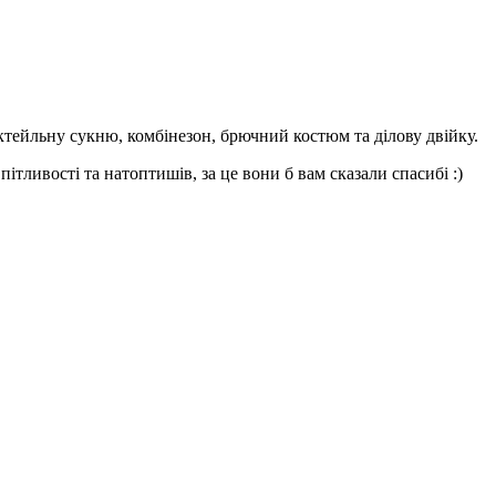
октейльну сукню, комбінезон, брючний костюм та ділову двійку.
ітливості та натоптишів, за це вони б вам сказали спасибі :)