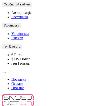
Особистий кабінет
Авторизація
Реєстрація
Українська
Українська
Russian
грн
Валюта
€ Euro
$ US Dollar
грн Гривна
Доставка
Оплата
Про нас