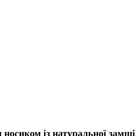
м носиком із натуральної замші