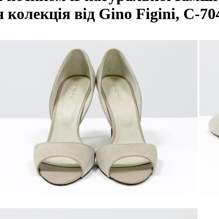
 колекція від Gino Figini, С-70