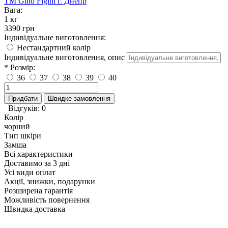
TM Gino Figini г. Днепр
Вага:
1 кг
3390 грн
Індивідуальне виготовлення:
Нестандартний колір
Індивідуальне виготовлення, опис
* Розмір:
36
37
38
39
40
Придбати
Швидке замовлення
Відгуків: 0
Колір
чорний
Тип шкіри
Замша
Всі характеристики
Доставимо за 3 дні
Усі види оплат
Акції, знижки, подарунки
Розширена гарантія
Можливість повернення
Швидка доставка