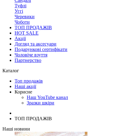
Сандалі
Туфлі
Уггі
Черевики
Чоботи
ТОП ПРОДАЖІВ
HOT SALE
Акції
Догляд та аксесуари
Подарункові сертифікати
Чоловіче взуття
Партнерство
Каталог
Топ продажів
Наші акції
Корисне
Наш YouTube канал
Зразки шкіри
ТОП ПРОДАЖІВ
Наші новини