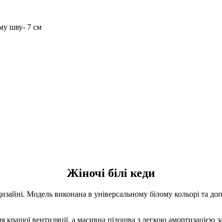
му шву- 7 см
Жіночі білі кеди
изайні. Модель виконана в універсальному білому кольорі та д
ля кращої вентиляції, а масивна підошва з легкою амортизацією 