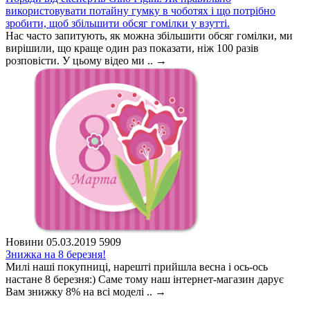
використовувати потайну гумку в чоботях і що потрібно
зробити, щоб збільшити обсяг гомілки у взутті.
Нас часто запитують, як можна збільшити обсяг гомілки, ми
вирішили, що краще один раз показати, ніж 100 разів
розповісти. У цьому відео ми ..
→
Новини
05.03.2019
5909
Знижка на 8 березня!
Милі наші покупниці, нарешті прийшла весна і ось-ось
настане 8 березня:) Саме тому наш інтернет-магазин дарує
Вам знижку 8% на всі моделі ..
→