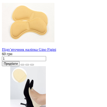
Підпʼяточник наліпка Gino Figini
60 грн
Придбати