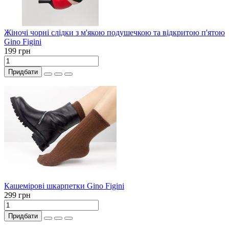
Жіночі чорні слідки з м'якою подушечкою та відкритою п'ятою
Gino Figini
199 грн
Придбати
Кашемірові шкарпетки Gino Figini
299 грн
Придбати