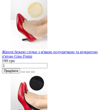
Жіночі бежеві слідки з м'якою подушечкою та відкритою
п'ятою Gino Figini
199 грн
Придбати