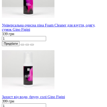
Універсальна очисна піна Foam Cleaner для взуття, одягу,
сумок Gino Figini
339 грн
Придбати
Захист від води, бруду, солі Gino Figini
399 грн