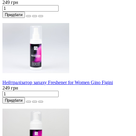
249 грн
Придбати
Нейтралізатор запаху Freshener for Women Gino Figini
249 грн
Придбати