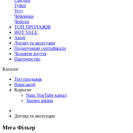
Сандалі
Туфлі
Уггі
Черевики
Чоботи
ТОП ПРОДАЖІВ
HOT SALE
Акції
Догляд та аксесуари
Подарункові сертифікати
Чоловіче взуття
Партнерство
Каталог
Топ продажів
Наші акції
Корисне
Наш YouTube канал
Зразки шкіри
Догляд та аксесуари
Мега Фільтр