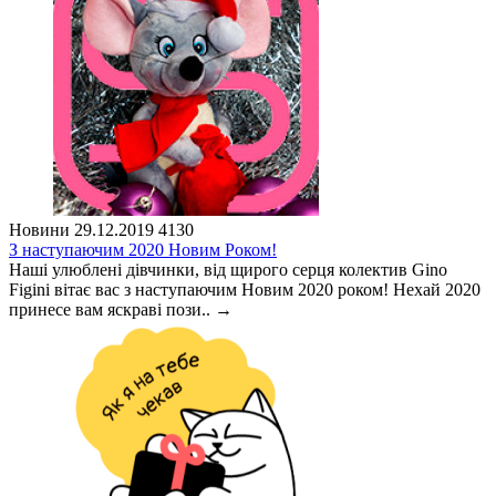
Новини
29.12.2019
4130
З наступаючим 2020 Новим Роком!
Наші улюблені дівчинки, від щирого серця колектив Gino
Figini вітає вас з наступаючим Новим 2020 роком! Нехай 2020
принесе вам яскраві пози..
→