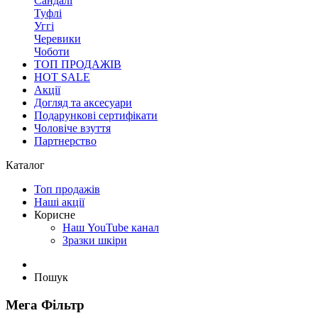
Сандалі
Туфлі
Уггі
Черевики
Чоботи
ТОП ПРОДАЖІВ
HOT SALE
Акції
Догляд та аксесуари
Подарункові сертифікати
Чоловіче взуття
Партнерство
Каталог
Топ продажів
Наші акції
Корисне
Наш YouTube канал
Зразки шкіри
Пошук
Мега Фільтр