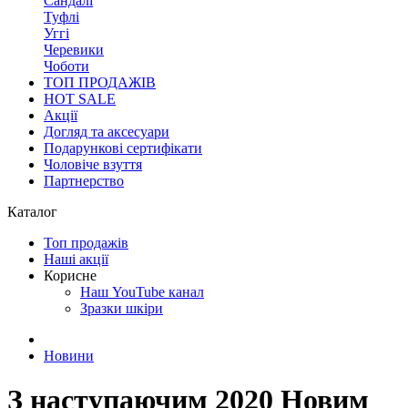
Сандалі
Туфлі
Уггі
Черевики
Чоботи
ТОП ПРОДАЖІВ
HOT SALE
Акції
Догляд та аксесуари
Подарункові сертифікати
Чоловіче взуття
Партнерство
Каталог
Топ продажів
Наші акції
Корисне
Наш YouTube канал
Зразки шкіри
Новини
З наступаючим 2020 Новим