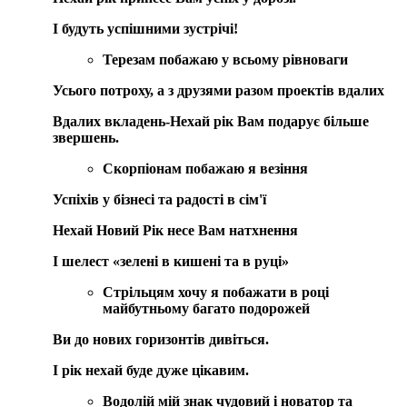
І будуть успішними зустрічі!
Терезам
побажаю у всьому рівноваги
Усього потроху, а з друзями разом проектів вдалих
Вдалих вкладень-Нехай рік Вам подарує більше
звершень.
Скорпіонам
побажаю я везіння
Успіхів у бізнесі та радості в сім'ї
Нехай Новий Рік несе Вам натхнення
І шелест «зелені в кишені та в руці»
Стрільцям
хочу я побажати в році
майбутньому багато подорожей
Ви до нових горизонтів дивіться.
І рік нехай буде дуже цікавим.
Водолій
мій знак чудовий і новатор та