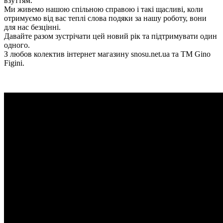
взуттям.
Ми живемо нашою спільною справою і такі щасливі, коли
отримуємо від вас теплі слова подяки за нашу роботу, вони
для нас безцінні.
Давайте разом зустрічати цей новий рік та підтримувати один
одного.
З любов колектив інтернет магазину snosu.net.ua та ТМ Gino
Figini.