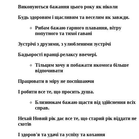
Виконуються бажання цього року як ніколи
Будь здоровим і щасливим та веселим як завжди.
Рибам
бажаю гарного плавання, вітру
попутного та тихої гавані
Зустрічі з друзями, з улюбленими зустрічі
Бадьорості вранці-релаксу ввечері.
Тільцям
хочу я побажати якомога більше
відпочивати
Працювати в міру не поспішаючи
І робити все те, що просить душа.
Близнюкам
бажаю щастя від здійснення всіх
справ.
Нехай Новий рік дає все те, що старий рік віддати не
схотів
І здоров'я та удачі та успіху та кохання