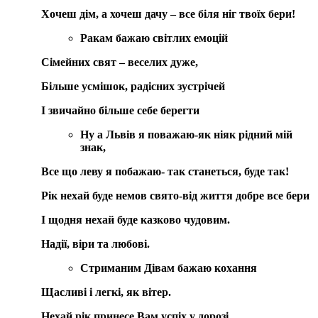
Хочеш дім, а хочеш дачу – все біля ніг твоїх бери!
Ракам
бажаю світлих емоцій
Сімейних свят – веселих дуже,
Більше усмішок, радісних зустрічей
І звичайно більше себе берегти
Ну а
Львів
я поважаю-як ніяк рідний мій
знак,
Все що леву я побажаю- так станеться, буде так!
Рік нехай буде немов свято-від життя добре все бери
І щодня нехай буде казково чудовим.
Надії, віри та любові.
Стриманим
Дівам
бажаю кохання
Щасливі і легкі, як вітер.
Нехай рік принесе Вам успіх у дорозі.