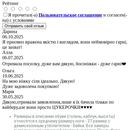
Рейтинг
Я прочитал(-а)
Пользовательское соглашение
и согласен(-
на) с условиями
Отправить свой отзыв
Дарина
06.10.2025
Я приємно вражена якістю і виглядом, вони неймовірно гарні,
це захват!
Алла
06.07.2025
Отримала посилку, дуже вам дякую, босоніжки - дуже гарні❤️
Ольга
19.06.2025
На мою ніжку сіли ідеально. Дякую!
Дуже задоволена покупкою!
Марія
30.05.2025
Дякую,отримали замовлення,лише я їх бачила тільки по
вайберу,але вони просто ЦУКЕРОЧКИ♥️♥️♥️♥️
Размеры в описании обуви (голень, каблук, высоты)
относятся к среднему размеру ноги - 37 размер с
демисезонным утеплителем - байка. Все замеры