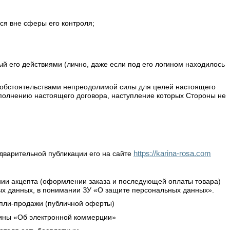
мся вне сферы его контроля;
ный его действиями (лично, даже если под его логином находилось
д обстоятельствами непреодолимой силы для целей настоящего
олнению настоящего договора, наступление которых Стороны не
https://karina-rosa.com
едварительной публикации его на сайте
ении акцепта (оформлении заказа и последующей оплаты товара)
ных данных, в понимании ЗУ «О защите персональных данных».
упли-продажи (публичной оферты)
раины «Об электронной коммерции»