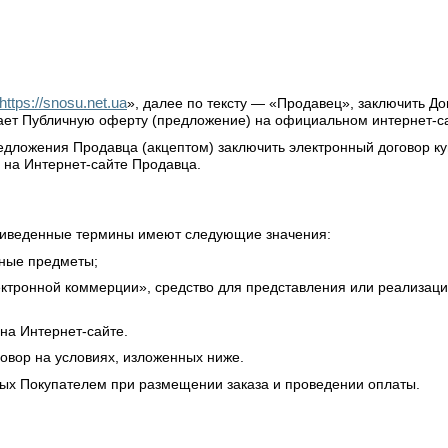
https://snosu.net.ua
», далее по тексту — «Продавец», заключить Д
щает Публичную оферту (предложение) на официальном интернет-с
едложения Продавца (акцептом) заключить электронный договор ку
м на Интернет-сайте Продавца.
еприведенные термины имеют следующие значения:
ьные предметы;
лектронной коммерции», средство для представления или реализац
на Интернет-сайте.
овор на условиях, изложенных ниже.
нных Покупателем при размещении заказа и проведении оплаты.