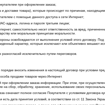
окупателем при оформлении заказа;
за и доставке товара), которые происходят по причинам, находящи
пателем с помощью данного доступа к сети Интернет;
MAC-адреса, логина и пароля третьим лицам;
нтернет, самостоятельно несет ответственность за вред, причинен
ударству или моральным принципам моральности.
стороны освобождаются от выполнения условий этого договору. По
иденный характер, которые исключают или объективно мешают исп
 разногласий исключительно путем переговоров.
м порядке вносить изменения в настоящий договор при условии пр
пособа продажи товаров через Интернет.
нной при оформлении заказа информации. При этом, при осуществл
ие на сбор, обработку, хранение, использование своих персональ
аза означает полное согласие Покупателя с условиями договора к
 есть дата принятия условий, в соответствии со ст. 11 Закона Ук