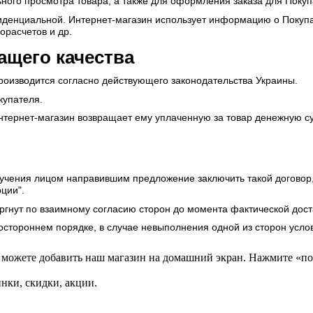
ьного просмотра товара, а также для оформления заказа для Покуп
денциальной. Интернет-магазин использует информацию о Покупат
орасчетов и др.
ащего качества
производится согласно действующего законодательства Украины.
купателя.
Интернет-магазин возвращает ему уплаченную за товар денежную с
учения лицом направившим предложение заключить такой договор,
ции".
оргнут по взаимному согласию сторон до момента фактической дост
ностороннем порядке, в случае невыполнения одной из сторон усло
 можете добавить наш магазин на домашний экран. Нажмите «по
нки, скидки, акции.