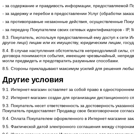
- за содержание и правдивость информации, предоставляемой П
- за задержку и перебои в предоставлении Услуг (обработки зака
- за противоправные незаконные действия, осуществленные Поку
- за передачу Покупателем своих сетевых идентификаторов - IP, 
8.3. Покупатель, используя предоставленный ему доступ к сети И
другое лицо) лицам или их имуществу, юридическим лицам, гос
8.4. В случае наступления обстоятельств непреодолимой силы, 
договора понимаются события, имеющие чрезвычайный, непредв
могли предвидеть и предотвратить разумными способами.
8.5. Стороны прикладывают максимум усилий для решения любых
Другие условия
9.1. Интернет-магазин оставляет за собой право в односторонне
9.2. Интернет-магазин создан для организации дистанционного с
9.3. Покупатель несет ответственность за достоверность указа
Покупатель предоставляет Продавцу свое безоговорочное соглас
9.4. Оплата Покупателем оформленного в Интернет-магазине зак
9.5. Фактической датой электронного соглашения между сторонами