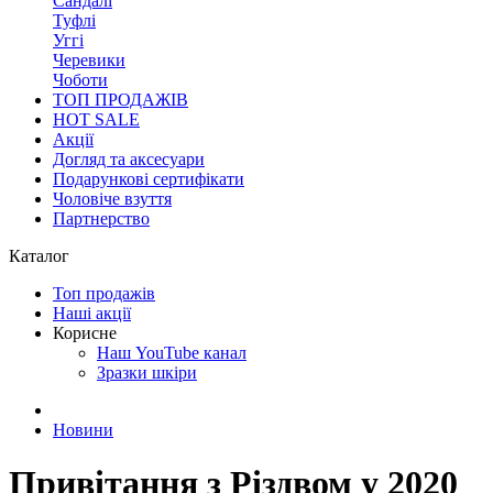
Сандалі
Туфлі
Уггі
Черевики
Чоботи
ТОП ПРОДАЖІВ
HOT SALE
Акції
Догляд та аксесуари
Подарункові сертифікати
Чоловіче взуття
Партнерство
Каталог
Топ продажів
Наші акції
Корисне
Наш YouTube канал
Зразки шкіри
Новини
Привітання з Різдвом у 2020