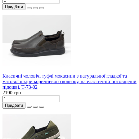
Придбати
Класичні чоловічі туфлі мокасини з натуральної гладкої та
матової шкіри коричневого кольору, на еластичній потовщеній
підошві, Т-73-02
2190 грн
Придбати