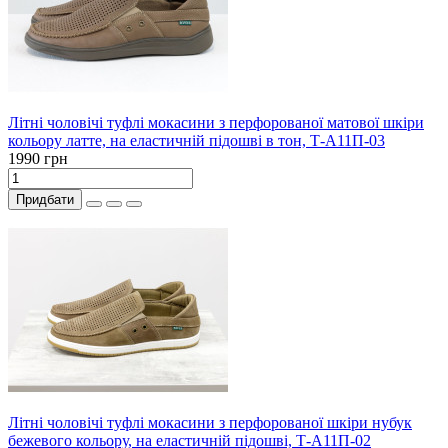
Літні чоловічі туфлі мокасини з перфорованої матової шкіри
кольору латте, на еластичній підошві в тон, Т-А11П-03
1990 грн
Придбати
Літні чоловічі туфлі мокасини з перфорованої шкіри нубук
бежевого кольору, на еластичній підошві, Т-А11П-02