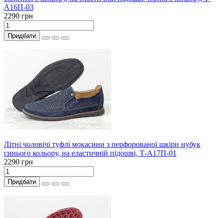
А16П-03
2290 грн
Придбати
Літні чоловічі туфлі мокасини з перфорованої шкіри нубук
синього кольору, на еластичній підошві, Т-А17П-01
2290 грн
Придбати