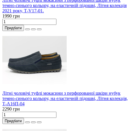
Літні чоловічі туфлі мокасини з перфорованої шкіри нубук
темно-синього кольору, на еластичній підошві, Літня колекція
2021 року, Т-V17-01.
1990 грн
Придбати
Літні чоловічі туфлі мокасини з перфорованої шкіри нубук
темно-синього кольору, на еластичній підошві, Літня колекція,
Т-А16П-04
2290 грн
Придбати