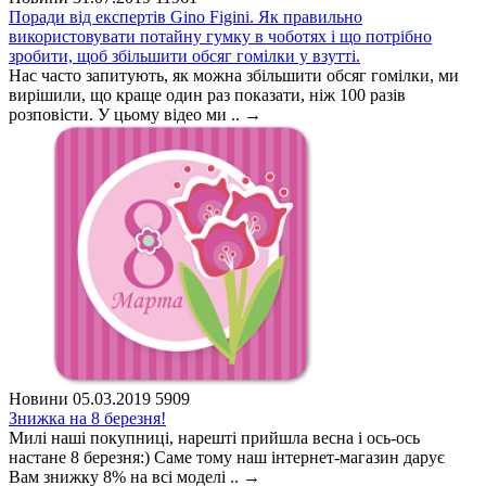
Поради від експертів Gino Figini. Як правильно
використовувати потайну гумку в чоботях і що потрібно
зробити, щоб збільшити обсяг гомілки у взутті.
Нас часто запитують, як можна збільшити обсяг гомілки, ми
вирішили, що краще один раз показати, ніж 100 разів
розповісти. У цьому відео ми ..
→
Новини
05.03.2019
5909
Знижка на 8 березня!
Милі наші покупниці, нарешті прийшла весна і ось-ось
настане 8 березня:) Саме тому наш інтернет-магазин дарує
Вам знижку 8% на всі моделі ..
→