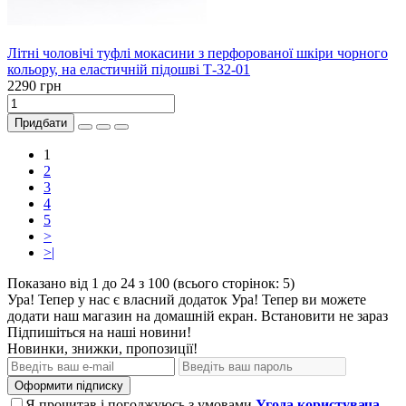
Літні чоловічі туфлі мокасини з перфорованої шкіри чорного
кольору, на еластичній підошві Т-32-01
2290 грн
Придбати
1
2
3
4
5
>
>|
Показано від 1 до 24 з 100 (всього сторінок: 5)
Ура! Тепер у нас є власний додаток
Ура! Тепер ви можете
додати наш магазин на домашній екран.
Встановити
не зараз
Підпишіться на наші новини!
Новинки, знижки, пропозиції!
Оформити підписку
Я прочитав і погоджуюсь з умовами
Угода користувача