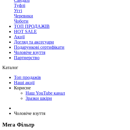
Сандалі
Туфлі
Уггі
Черевики
Чоботи
ТОП ПРОДАЖІВ
HOT SALE
Акції
Догляд та аксесуари
Подарункові сертифікати
Чоловіче взуття
Партнерство
Каталог
Топ продажів
Наші акції
Корисне
Наш YouTube канал
Зразки шкіри
Чоловіче взуття
Мега Фільтр