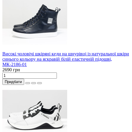
Високі чоловічі шкіряні кеди на шнурівці із натуральної шкіри
синього кольору на яскравій білій еластичній підошві,
МК-2186-01
2690 грн
Придбати