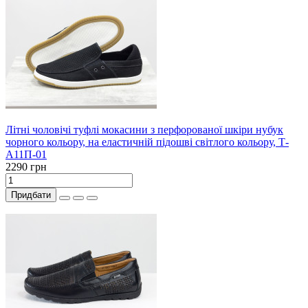
Літні чоловічі туфлі мокасини з перфорованої шкіри нубук
чорного кольору, на еластичній підошві світлого кольору, Т-
А11П-01
2290 грн
Придбати