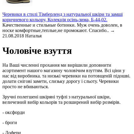
Черевики в стилі Тімберленд з натуральної шкіри та замші
коричневого кольору, Колекція осінь-зима, Б-44-02.
Качественные и стильные ботинки. Муж очень доволен, в
носке комфортные,теплые,не промокают. Спасибо..
→
21.08.2018
Наталья
Чоловіче взуття
На Ваші численні прохання ми вирішили доповнити
асортимент нашого магазину чоловічим взуттям. Всі ціни у
нас від виробника. та низькі черевики на потовщеній підошві.
долати снігові замети, слизьку дорогу і сльоту. Черевики
просто не вбиваються.
Зручні полегшені шкіряні туфлі з натуральної шкіри,
величезний вибір кольорів та розширений вибір розмірів.
- оксфорди
- броги
- Лофери