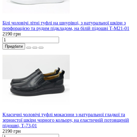
Білі чоловічі літні туфлі на шнурівці, з натуральної шкіри з
перфорацією та рудим підкладом, на білій підошві Т-М21-01
2190 грн
Придбати
Класичні чоловічі туфлі мокасини з натуральної гладкої та
зернистої шкіри чорного кольору, на еластичній потовщеній
підошві, Т-73-01
2190 грн