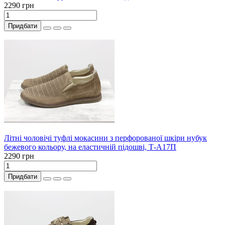
2290 грн
Придбати
Літні чоловічі туфлі мокасини з перфорованої шкіри нубук
бежевого кольору, на еластичній підошві, Т-А17П
2290 грн
Придбати