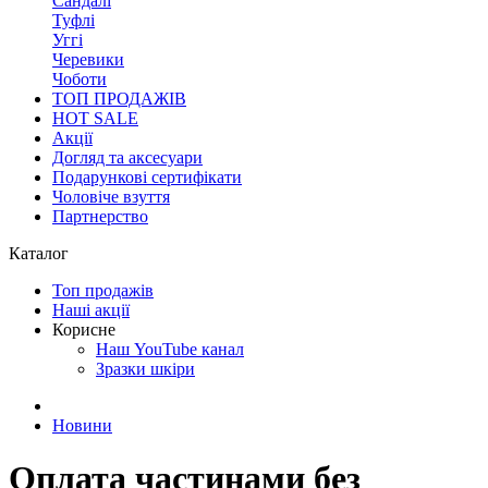
Сандалі
Туфлі
Уггі
Черевики
Чоботи
ТОП ПРОДАЖІВ
HOT SALE
Акції
Догляд та аксесуари
Подарункові сертифікати
Чоловіче взуття
Партнерство
Каталог
Топ продажів
Наші акції
Корисне
Наш YouTube канал
Зразки шкіри
Новини
Оплата частинами без