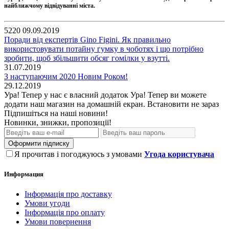
найближчому відвідуванні міста.
5220
09.09.2019
Поради від експертів Gino Figini. Як правильно
використовувати потайну гумку в чоботях і що потрібно
зробити, щоб збільшити обсяг гомілки у взутті.
31.07.2019
З наступаючим 2020 Новим Роком!
29.12.2019
Ура! Тепер у нас є власний додаток
Ура! Тепер ви можете
додати наш магазин на домашній екран.
Встановити
не зараз
Підпишіться на наші новини!
Новинки, знижки, пропозиції!
Оформити підписку
Я прочитав і погоджуюсь з умовами
Угода користувача
Информация
Інформація про доставку
Умови угоди
Інформація про оплату
Умови повернення