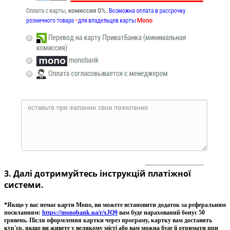
3. Далі дотримуйтесь інструкцій платіжної
системи.
*Якщо у вас немає карти Mono, ви можете встановити додаток за реферальним
посиланням:
https://monobank.ua/r/xJQ9
вам буде нарахований бонус 50
гривень. Після оформлення картки через програму, картку вам доставить
кур'єр, якщо ви живете у великому місті або вам можна буде її отримати при