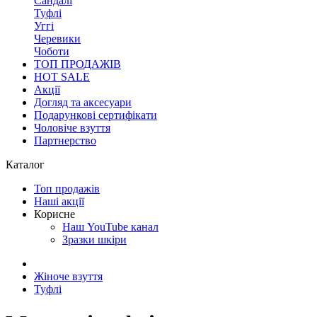
Сандалі
Туфлі
Уггі
Черевики
Чоботи
ТОП ПРОДАЖІВ
HOT SALE
Акції
Догляд та аксесуари
Подарункові сертифікати
Чоловіче взуття
Партнерство
Каталог
Топ продажів
Наші акції
Корисне
Наш YouTube канал
Зразки шкіри
Жіноче взуття
Туфлі