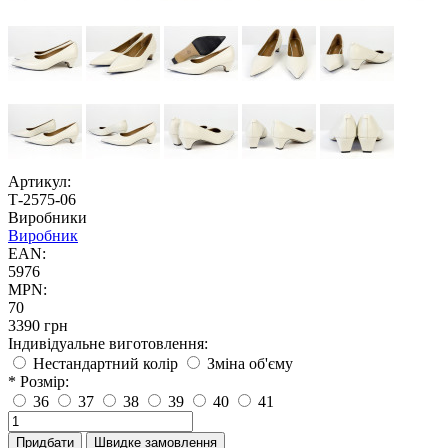
Артикул:
Т-2575-06
Виробники
Виробник
EAN:
5976
MPN:
70
3390 грн
Індивідуальне виготовлення:
Нестандартний колір
Зміна об'єму
* Розмір:
36
37
38
39
40
41
Придбати
Швидке замовлення