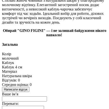
Стильні жіночі човники з натуральної шкіри у благородному
молочному відтінку. Елегантний загострений носик додає
витонченості, а невисокий каблук-чарочка забезпечує
комфорт під час ходьби. Ідеальний вибір для роботи, ділових
зустрічей чи вечірніх виходів. Поєднують у собі класичний
дизайн та зручність на кожен день.
Обирай "GINO FIGINI" — і не залишай байдужими нікого
навколо!
Загальна
Колір
молочний
Каблук
Каблук 4 см
Матеріал
Натуральна шкіра
Відгуків: 0
Середня оцінка: 0
Написати відгук
Ваше ім’я
Переваги: