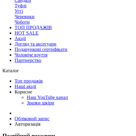
Сандалі
Туфлі
Уггі
Черевики
Чоботи
ТОП ПРОДАЖІВ
HOT SALE
Акції
Догляд та аксесуари
Подарункові сертифікати
Чоловіче взуття
Партнерство
Каталог
Топ продажів
Наші акції
Корисне
Наш YouTube канал
Зразки шкіри
Обліковий запис
Авторизація
Постійний покупець