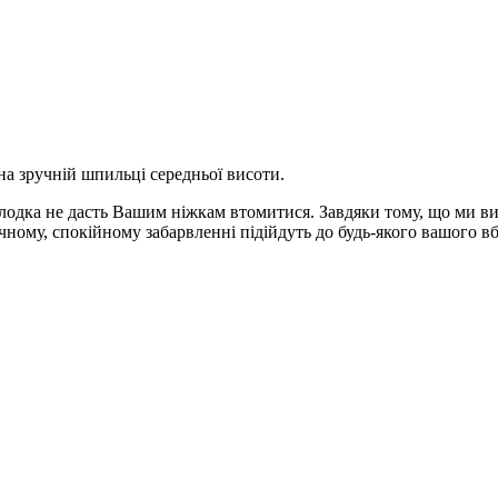
 на зручній шпильці середньої висоти.
колодка не дасть Вашим ніжкам втомитися. Завдяки тому, що ми ви
ному, спокійному забарвленні підійдуть до будь-якого вашого в