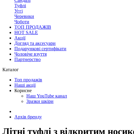
Сандалі
Туфлі
Уггі
Черевики
Чоботи
ТОП ПРОДАЖІВ
HOT SALE
Акції
Догляд та аксесуари
Подарункові сертифікати
Чоловіче взуття
Партнерство
Каталог
Топ продажів
Наші акції
Корисне
Наш YouTube канал
Зразки шкіри
Архів бренду
Літні туфлі з відкритим носик