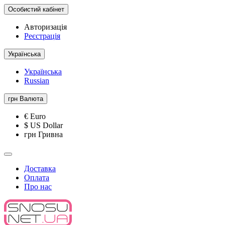
Особистий кабінет
Авторизація
Реєстрація
Українська
Українська
Russian
грн
Валюта
€ Euro
$ US Dollar
грн Гривна
Доставка
Оплата
Про нас