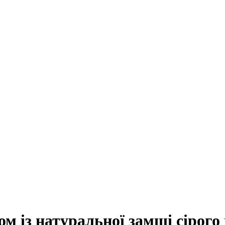
ом із натуральної замші сірого