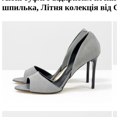
шпилька, Літня колекція від G