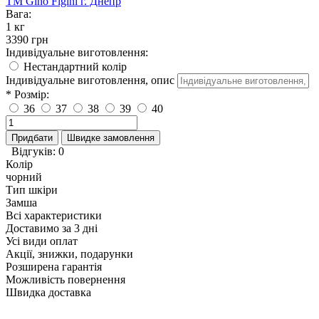
TM Gino Figini г. Днепр
Вага:
1 кг
3390 грн
Індивідуальне виготовлення:
Нестандартний колір
Індивідуальне виготовлення, опис
* Розмір:
36
37
38
39
40
Придбати
Швидке замовлення
Відгуків: 0
Колір
чорний
Тип шкіри
Замша
Всі характеристики
Доставимо за 3 дні
Усі види оплат
Акції, знижки, подарунки
Розширена гарантія
Можливість повернення
Швидка доставка