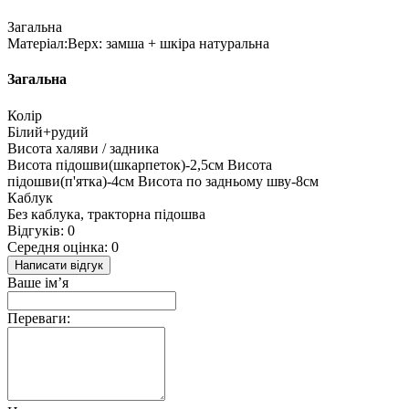
Загальна
Матеріал:Верх: замша + шкіра натуральна
Загальна
Колір
Білий+рудий
Висота халяви / задника
Висота підошви(шкарпеток)-2,5см Висота
підошви(п'ятка)-4см Висота по задньому шву-8см
Каблук
Без каблука, тракторна підошва
Відгуків: 0
Середня оцінка: 0
Написати відгук
Ваше ім’я
Переваги: