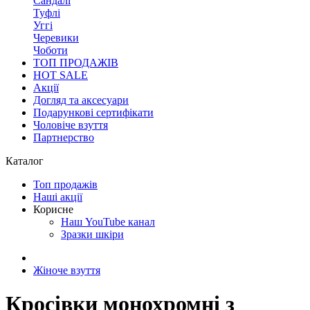
Сандалі
Туфлі
Уггі
Черевики
Чоботи
ТОП ПРОДАЖІВ
HOT SALE
Акції
Догляд та аксесуари
Подарункові сертифікати
Чоловіче взуття
Партнерство
Каталог
Топ продажів
Наші акції
Корисне
Наш YouTube канал
Зразки шкіри
Жіноче взуття
Кросівки монохромні з