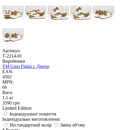
Артикул:
Т-2214-01
Виробники
TM Gino Figini г. Днепр
EAN:
4502
MPN:
66
Вага:
1.1 кг
3590 грн
Limited Edition:
Індивідуальне пошиття
Індивідуальне виготовлення:
Нестандартний колір
Зміна об'єму