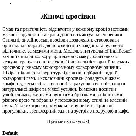
Жіночі кросівки
Смак та практичність відзначити у кожному кроці з нотками
м'якості, зручності та краси дозволять актуальні черевики.
Стильні, дизайнерські кросівки дозволяють створювати
оригінальні образи для повсякденних завдань та чудового
відпочинку за межами міста. Модель з натуральної італійської
замші та шкіри кольору припаде до смаку любителькам
кежуал, гранж та спорт луків. Оригінальність дизайнерських
кросівок у їхньому монохромному кольоровому рішенні.
Шкіра, підошва та фурнітура ідеально підібрані в одній
кольоровій гамі. Ексклюзивні кросівки додадуть ніжкам
комфорту, легкості та зручності за рахунок зручної колодки,
натуральної шкіри та м'якої устілки. Їх можна носити з
улюбленими джинсами, вузькими брючками, спідницями
різного крою та вбрання у повсякденному стилі на власний
смак. У таких кросівках можна вирушити на тривалі
прогулянки, тренажерний зал і на зустріч з подругою в кафе.
Приємних покупок!
Default