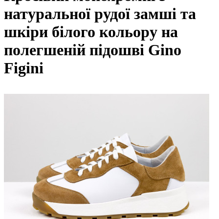
натуральної рудої замші та
шкіри білого кольору на
полегшеній підошві Gino
Figini