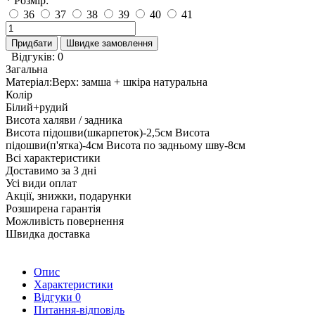
* Розмір:
36
37
38
39
40
41
Придбати
Швидке замовлення
Відгуків: 0
Загальна
Матеріал:Верх: замша + шкіра натуральна
Колір
Білий+рудий
Висота халяви / задника
Висота підошви(шкарпеток)-2,5см Висота
підошви(п'ятка)-4см Висота по задньому шву-8см
Всі характеристики
Доставимо за 3 дні
Усі види оплат
Акції, знижки, подарунки
Розширена гарантія
Можливість повернення
Швидка доставка
Опис
Характеристики
Відгуки
0
Питання-відповідь